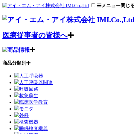
メニュー
閉じ
医療従事者の皆様へ
商品情報
商品分類別
人工呼吸器
人工呼吸器関連
呼吸回路
救急蘇生
臨床医学教育
モニタ
外科
検査機器
睡眠検査機器