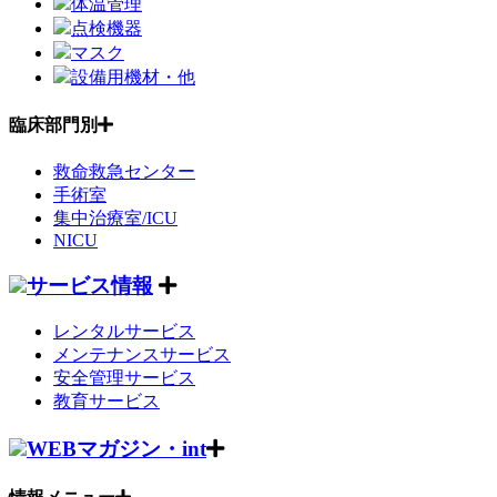
体温管理
点検機器
マスク
設備用機材・他
臨床部門別
救命救急センター
手術室
集中治療室/ICU
NICU
サービス情報
レンタルサービス
メンテナンスサービス
安全管理サービス
教育サービス
WEBマガジン・int