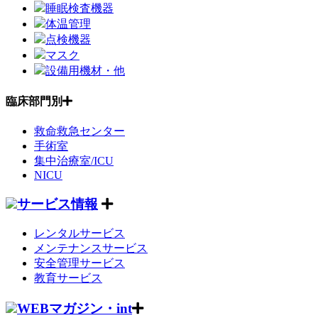
睡眠検査機器
体温管理
点検機器
マスク
設備用機材・他
臨床部門別
救命救急センター
手術室
集中治療室/ICU
NICU
サービス情報
レンタルサービス
メンテナンスサービス
安全管理サービス
教育サービス
WEBマガジン・int