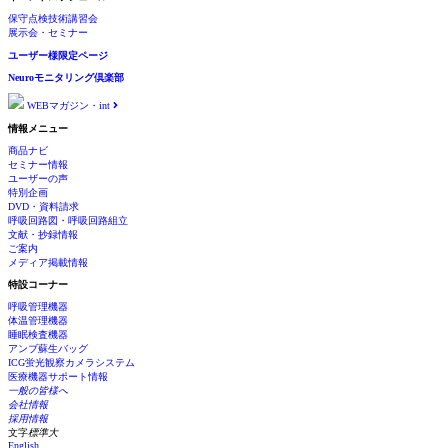
保守点検技術講習会
展示会・セミナー
ユーザー様限定ページ
Neuroモニタリング倶楽部
WEBマガジン・int
情報メニュー
商品ナビ
セミナー情報
ユーザーの声
特別企画
DVD・資料請求
呼吸回路図・呼吸回路組立
文献・抄録情報
ご案内
メディア掲載情報
特設コーナー
呼吸管理機器
体温管理機器
睡眠検査機器
アンブ蘇生バッグ
ICG蛍光観察カメラシステム
医療機器サポート情報
一般の皆様へ
会社情報
採用情報
文字
標準
大
English