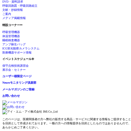
DVD・資料請求
呼吸回路図・呼吸回路組立
文献・抄録情報
ご案内
メディア掲載情報
特設コーナー
呼吸管理機器
体温管理機器
睡眠検査機器
アンブ蘇生バッグ
ICG蛍光観察カメラシステム
医療機器サポート情報
イベントスケジュール
保守点検技術講習会
展示会・セミナー
ユーザー様限定ページ
Neuroモニタリング倶楽部
メールマガジンのご登録
お問い合わせ
このページは、医療関係者の方へ弊社の販売する商品・サービスに関連する情報をご提供すること
を目的として作成されております。一般の方への情報提供を目的としたものではありませんので、
あらかじめご了承ください。