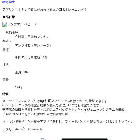
救急蘇生
アプリとマネキンで質にだわった乳児のCPRトレーニング！
商品仕様
一般的名称
心肺蘇生用訓練マネキン
製造元
アンブ社製（デンマーク）
電源
単四アルカリ電池：3個
寸法
全身：59cm
重量
1.6kg
特長
スマートフォンのアプリはiQF対応マネキンであればどれでも接続できます。
CPRトレーニングの確認と結果を個人で管理。いつでも確認できます。
交差感染防御を考慮したディスポのエアバッグを用いたハイジェニックシステムを搭載。
手動式のベローを用いた脈の生成と触診が可能。
マネキンで実施した手技をアプリで解析し、フィードバック可能な乳児用CPRマネキンです。
®
アプリ：Ambu
iQF Instructor