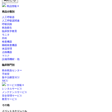
商品情報
商品分類別
人工呼吸器
人工呼吸器関連
呼吸回路
救急蘇生
臨床医学教育
モニタ
外科
検査機器
睡眠検査機器
体温管理
点検機器
マスク
設備用機材・他
臨床部門別
救命救急センター
手術室
集中治療室/ICU
NICU
サービス情報
レンタルサービス
メンテナンスサービス
安全管理サービス
教育サービス
その他
イベントスケジュール