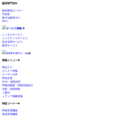
臨床部門別
救命救急センター
手術室
集中治療室/ICU
NICU
サービス情報
レンタルサービス
メンテナンスサービス
安全管理サービス
教育サービス
WEBマガジン・int
情報メニュー
商品ナビ
セミナー情報
ユーザーの声
特別企画
DVD・資料請求
呼吸回路図・呼吸回路組立
文献・抄録情報
ご案内
メディア掲載情報
特設コーナー
呼吸管理機器
体温管理機器