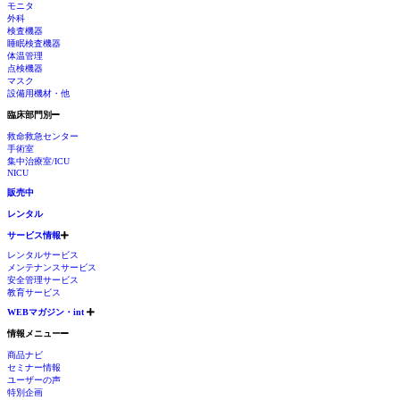
モニタ
外科
検査機器
睡眠検査機器
体温管理
点検機器
マスク
設備用機材・他
臨床部門別
救命救急センター
手術室
集中治療室/ICU
NICU
販売中
レンタル
サービス情報
レンタルサービス
メンテナンスサービス
安全管理サービス
教育サービス
WEBマガジン・int
情報メニュー
商品ナビ
セミナー情報
ユーザーの声
特別企画