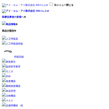
メニュー
閉じる
医療従事者の皆様へ
商品情報
商品分類別
人工呼吸器
人工呼吸器関連
呼吸回路
救急蘇生
臨床医学教育
モニタ
外科
検査機器
睡眠検査機器
体温管理
点検機器
マスク
設備用機材・他