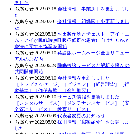
ました
お知らせ
2023/07/18
会社情報［事業所］を更新しまし
た
お知らせ
2023/07/01
会社情報［組織図］を更新しまし
た
お知らせ
2023/05/15
村田製作所とチェスト、アイ・エ
ム・アイが睡眠時無呼吸症候群の患者に向けた CPAP
療法に関する協業を開始
お知らせ
2023/05/10
英語版ホームページ全面リニュー
アルのご案内
お知らせ
2022/06/29
睡眠検診サービスと解析支援AIの
共同開発開始
お知らせ
2022/06/10
会社情報を更新しました
［トップメッセージ］［ビジョン］［経営理念］［行
動基準］［価値基準］［会社概要］
お知らせ
2022/06/10
サービス情報を更新しました
［レンタルサービス］［メンテナンスサービス］［安
全管理サービス］［教育サービス］
お知らせ
2022/05/09
代表者変更のお知らせ
お知らせ
2022/05/02
採用情報［職種紹介］を公開しま
した