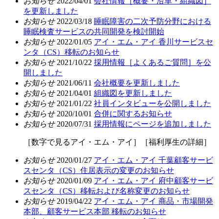
お知らせ
2022/04/01
会社情報［概要・沿革・組織図］
を更新しました
お知らせ
2022/03/18
睡眠障害の二次予防分野における
睡眠検査サービスの共同開発を検討開始
お知らせ
2022/01/05
アイ・エム・アイ 香川サービスセ
ンタ（CS）移転のお知らせ
お知らせ
2021/10/22
採用情報［よくあるご質問］を公
開しました
お知らせ
2021/06/11
会社概要を更新しました
お知らせ
2021/04/01
組織図を更新しました
お知らせ
2021/01/22
社員インタビューを公開しました
お知らせ
2020/10/01
合併に関するお知らせ
お知らせ
2020/07/31
採用情報にページを追加しました
［数字で見るアイ・エム・アイ］［福利厚生の詳細］
お知らせ
2020/01/27
アイ・エム・アイ 千葉顧客サービ
スセンタ（CS）住居表示の変更のお知らせ
お知らせ
2020/01/09
アイ・エム・アイ 府中顧客サービ
スセンタ（CS）移転および名称変更のお知らせ
お知らせ
2019/04/22
アイ・エム・アイ 商品・市場開発
本部、顧客サービス本部 移転のお知らせ