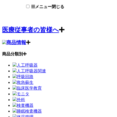
メニュー
閉じる
医療従事者の皆様へ
商品情報
商品分類別
人工呼吸器
人工呼吸器関連
呼吸回路
救急蘇生
臨床医学教育
モニタ
外科
検査機器
睡眠検査機器
体温管理