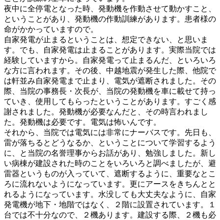
夜中に全停電となった時、発動機を作動させて動かすこと、
ということがあり、発動機の作動訓練があります。患者様の
命がかかっていますので。
自家発電が止まるということは、想定できない、と思いま
す。でも、自家発電は止まることがあります。実際当院では
経験していますから。自家発電って止まるんだ、といろいろ
な方に言われます。その後、中越地震が発生した際、他院で
は軒並み自家発電まで止まり、電気が遮断されました。その
際、当院の事務長・次長が、当院の発動機を車に載せて持っ
ていき、使用してもらったということがあります。すごく感
謝されました。発動機が必要なんだと、その時言われまし
た。発動機は必要です。電気は怖いんです。
それから、当院では電気には非常にナーバスです。先日も、
雷が落ちるとどうなるか、ということについて学習するよう
に、と当院の名誉理事からお話があり、勉強しました。新し
い病棟が建設された時のことをいろいろと調べましたが、避
雷器というものが入っていて、遮断するように、重要なとこ
ろに流れないようになっています。更にアースをきちんとと
れるようになっています。水没しても大丈夫なように、自家
発電機が地下・地階ではなく、２階に設置されています。１
台では不十分なので、２機あります。建設する際、２機も必