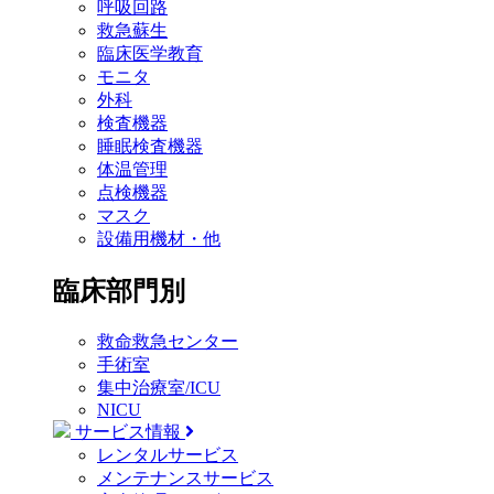
呼吸回路
救急蘇生
臨床医学教育
モニタ
外科
検査機器
睡眠検査機器
体温管理
点検機器
マスク
設備用機材・他
臨床部門別
救命救急センター
手術室
集中治療室/ICU
NICU
サービス情報
レンタルサービス
メンテナンスサービス