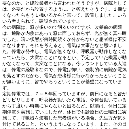
要なのか、と建設業者から言われたそうですが、病院として
は、必要だから設置するように、と答えたそうです。１機な
くなったらもう１機いるからと言って、設置しました。いろ
いろ考えられて、建設されています。
今の病院は、窓が多いので明るいのですが、改築前の病院
は、通路が内側にあって窓に面しておらず、光が無く真っ暗
でした。暗い状態が何時間続くか分からないと患者様は不安
になります。それを考えると、電気は大事だなと思いまし
た。停電が発生し、電気が無くなり、呼吸器が動作しなくな
っていたら、大変なことになるとか、予定していた機器が動
かなくなって、大変なことになる。今ラウンドしている人達
は、停電の経験者なので、停電は怖い、強制的に病院が電気
を落とすのだから、電気が患者様に行かなかったということ
が無いように、皆でやろうということが基盤になっていま
す。
定期停電では、７～８年回っていますが、前日になると皆が
ピリピリします。呼吸器が動いたら電話、今何台動いている
から丁度いい時期にやらないと困るなど。以前は、休日に定
期停電を実施していましたが、休日でも診療日の土曜日に実
施して、呼吸器を装着した患者様がいる場合、先生方が気を
付けて見ること、というようになっています。また、その日