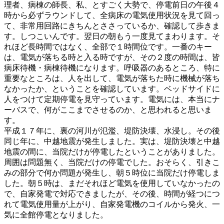
理者、病棟の師長、私、とすごく大勢で、停電前日の午後４
時から必ずラウンドして、全病床の電気使用状況を見て回っ
て、非常用回路にきちんとささっているか、確認して歩きま
す。しつこいんです。翌日の朝もう一度見てまわります。そ
れほど長時間ではなく、全部で１時間位です。一番のキー
は、電気が落ちる時と入る時ですが、その２度の時間は、皆
病床待機・病棟待機になります。呼吸器のあるところ、特に
重要なところは、人を出して、電気が落ちた時に機械が落ち
なかったか、ということを確認しています。ベッドサイドに
人をつけて定期停電を見守っています。電気には、本当にナ
ーバスで、何がここまでさせるのか、と思われると思いま
す。
平成１７年に、裏の河川が氾濫、堤防決壊、水浸し。その後
同じ年に、中越地震が発生しました。実は、堤防決壊と中越
地震の間に、当院だけが停電したということがありました。
周囲は問題無く、当院だけの停電でした。おそらく、引きこ
みの部分で何か問題が発生し、朝５時位に当院だけ停電しま
した。朝５時は、まだそれほど電気を使用していなかったの
で、自家発電で対応できましたが、その後、時間が経つにつ
れて電気使用量が上がり、自家発電機のコイルから発火、一
気に全館停電となりました。