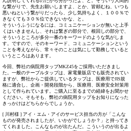
ん説明してくれるのだから分かったよ、と。そういう人間的
な繋がりで、先生お願いしますよ、とか、皆頼むね、いつも
悪いねという繋がりだったら、少し気持ちよく、１００％で
きなくても３０％位できないかな、と。
そういうふうになるには、コミュニケーションが無いと上手
くはいきませんし、それは繋ぎの部分で、根回しの部分で、
そういうところが多分一番のキーワードのような気がしま
す。ですので、そのキーワード、コミュニケーションという
ことを考えながら、常々そのことは気にして勤務していると
いうところはあります。
今回、弊社の病院用タップMKZ45をご採用いただきまし
た。一般のテーブルタップは、家電量販店でも販売されてい
ますが、弊社からご提供しているタップは、医療用でJIS規
格に適合し、企画・開発段階から、医療用、医療安全対策用
として作られています。ご購入に至るまでの経緯をお聞かせ
ください。そもそも、弊社の病院用タップをお知りになった
きっかけはどちらからでしょうか。
[ 川村様 ]
アイ・エム・アイのサービス担当の方が「こんな
ものが発売されましたが、いかがでしょうか？」と持ってき
てくれました。こんなものが出たんだ。こういうのが出るよ