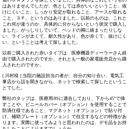
はありませんでしたが、色としては赤がいいということ、抜
けにくいこと、しっかり安定が取れること、アースが取れる
こと、３Ｐ。というのはありました。以前のものは、これと
これ何が違うのか、具体的に分からないという状況で購入し
ました。がっしりしていて、ベッドの脚に絡まったりしな
い、ラインが太くて、耐久性があり、色が赤くて、抜けにく
い、ということは考えて探しました。
以前ご購入された赤いタイプは、医療機器ディーラーさん経
由で購入されたのですか、それとも一般の家電販売店から購
入されたのですか。
[ 川村様 ]
当院の施設担当の者が、自分の知り合い、電気工
事店から話を聞きながら、ネットで検索して探したというこ
とでした。
弊社のタップは、医療用JISに適合しており、下から45°で挿
すことや、ビニールカバー（オプション）を使用することで
防滴仕様であること、マグネット（オプション）で貼り付
け、補助プレート（オプション）で自立するなどの特徴があ
ります。実際に使ってみようと思われたのは、デモ品をお持
ちしたことによりますでしょうか。