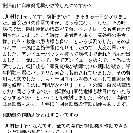
復旧前に自家発電機が故障したのですか？
[ 川村様 ]
そうです。復旧までに、まるまる一日かかりまし
た。当院だけの停電ですが、まっ暗になりました。その時、
病棟では、陽圧換気の機器が７台、ベンチレータも何台か使
用されていました。当時は、患者数も多く、脳外科の患者
様、内科・救急の患者様も多い、という状況でした。そのよ
うな中、一気に全館停電になりましたので、大変な思いをし
ました。アンビューバックを持って病棟まで走れと指示が出
ました。一気に走って、皆でアンビューを揉んで、本当に大
変でした。復旧後も自家発電機が故障で無い期間が続き、半
年間駐車場にバッテリが何台も装備されていました。その費
用も大変でしたし、もう一回コイルを巻きなおして自家発電
機を修理するのに時間がかかりました。その際、自家発電機
が無い間どうするのか、修理後自家発電機も駄目になったら
どうするのか、ということを検討しました。今では、当院に
は発動機もあり、１年に１回発動機の作動訓練もあります。
発動機の作動訓練とはすごいですね。
[ 川村様 ]
そうなんです。全ての職員が発動機を作動できる
ことが訓練の基準になっています。