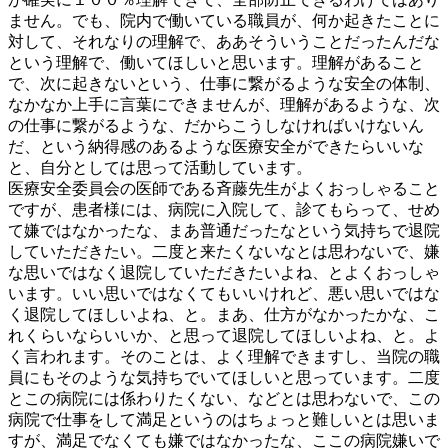
ません。でも、院内で働いている職員が、何か起きたことに
対して、それなりの理解で、ああそういうことだったんだな
という理解で、働いてほしいと思います。理解があること
で、次に起きないという、仕事に繋がるような安全の体制、
なかなか上手に言葉にできませんが、理解があるような、次
の仕事に繋がるような、だからこうしなければいけないん
だ、という納得感のあるような医療安全ができたらいいな
と、自分としては思って活動しています。
医療安全委員会の医師である斉藤先生がよくおっしゃること
ですが、患者様には、病院に入院して、診てもらって、せめ
て嫌ではなかったな、まあ普通だったなという気持ちで退院
していただきたい。二度と来たくないなとは思わないで、嫌
な思いではなく退院していただきたいよね、とよくおっしゃ
います。いい思いではなくてもいいけれど、悪い思いではな
く退院してほしいよね、と。まあ、仕方がなかったかな、こ
れくらいならいいか、と思って退院してほしいよね、と。よ
く言われます。そのことは、よく理解できますし、当院の職
員にもそのような気持ちでいてほしいと思っています。二度
とこの病院には係わりたくない、などとは思わないで、この
病院で仕事をして満足というのはちょっと難しいとは思いま
すが、満足でなくても嫌ではなかったな、ここの病院嫌いで