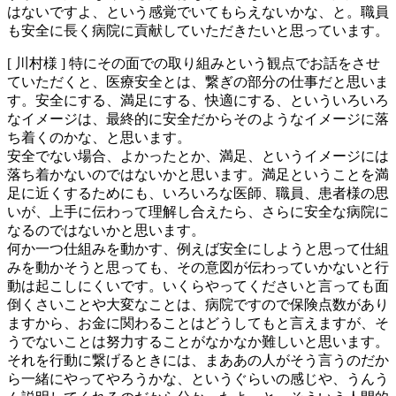
はないですよ、という感覚でいてもらえないかな、と。職員
も安全に長く病院に貢献していただきたいと思っています。
[ 川村様 ]
特にその面での取り組みという観点でお話をさせ
ていただくと、医療安全とは、繋ぎの部分の仕事だと思いま
す。安全にする、満足にする、快適にする、といういろいろ
なイメージは、最終的に安全だからそのようなイメージに落
ち着くのかな、と思います。
安全でない場合、よかったとか、満足、というイメージには
落ち着かないのではないかと思います。満足ということを満
足に近くするためにも、いろいろな医師、職員、患者様の思
いが、上手に伝わって理解し合えたら、さらに安全な病院に
なるのではないかと思います。
何か一つ仕組みを動かす、例えば安全にしようと思って仕組
みを動かそうと思っても、その意図が伝わっていかないと行
動は起こしにくいです。いくらやってくださいと言っても面
倒くさいことや大変なことは、病院ですので保険点数があり
ますから、お金に関わることはどうしてもと言えますが、そ
うでないことは努力することがなかなか難しいと思います。
それを行動に繋げるときには、まああの人がそう言うのだか
ら一緒にやってやろうかな、というぐらいの感じや、うんう