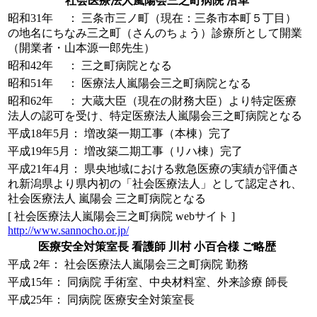
社会医療法人嵐陽会三之町病院 沿革
昭和31年 ：
三条市三ノ町（現在：三条市本町５丁目）
の地名にちなみ三之町（さんのちょう）診療所として開業
（開業者・山本源一郎先生）
昭和42年 ：
三之町病院となる
昭和51年 ：
医療法人嵐陽会三之町病院となる
昭和62年 ：
大蔵大臣（現在の財務大臣）より特定医療
法人の認可を受け、特定医療法人嵐陽会三之町病院となる
平成18年5月：
増改築一期工事（本棟）完了
平成19年5月：
増改築二期工事（リハ棟）完了
平成21年4月：
県央地域における救急医療の実績が評価さ
れ新潟県より県内初の「社会医療法人」として認定され、
社会医療法人 嵐陽会 三之町病院となる
[ 社会医療法人嵐陽会三之町病院 webサイト ]
http://www.sannocho.or.jp/
医療安全対策室長 看護師 川村 小百合様 ご略歴
平成 2年：
社会医療法人嵐陽会三之町病院 勤務
平成15年：
同病院 手術室、中央材料室、外来診療 師長
平成25年：
同病院 医療安全対策室長