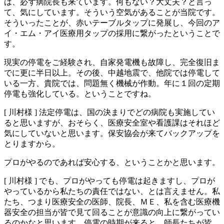
は、必ず病院長も来ています。何もない？大丈夫？と言っ
て、気にしています。そういう空気があることが当院です。
そういったことが、赤いテーブルタップに発展し、今回のア
イ・エム・アイ医療用タップの採用に繋がったということで
す。
現実の停電をご経験され、自家発電機も故障し、完全復旧ま
でに更に半日以上。その後、中越地震で、他院では停電して
いる一方、貴院では、問題無く機械が作動。年に１回の定期
停電も強化している。ということですね。
[ 川村様 ]
法定停電は、国の決まりでどの病院も実施してい
ると思いますが、おそらく、医療安全室や看護課はそれほど
気にしていないと思います。保安協会が来てバックアップを
とりますから。
プロがやるのであれば安心する、ということかと思います。
[ 川村様 ]
でも、プロがやっても停電は起きますし、プロが
やっているから私たちの責任ではない、とは言えません。私
たち、つまり医療安全の医師、院長、ＭＥ、私を含む医療機
器安全の担当が皆で見て回ることが意識の向上に繋がってい
るのかなと思います。停電の時期が来ると、師長たちが皆、