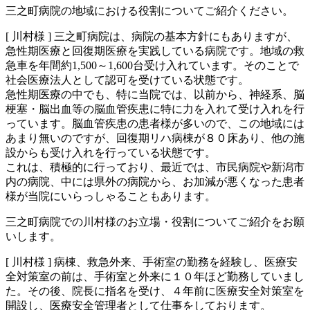
三之町病院の地域における役割についてご紹介ください。
[ 川村様 ]
三之町病院は、病院の基本方針にもありますが、
急性期医療と回復期医療を実践している病院です。地域の救
急車を年間約1,500～1,600台受け入れています。そのことで
社会医療法人として認可を受けている状態です。
急性期医療の中でも、特に当院では、以前から、神経系、脳
梗塞・脳出血等の脳血管疾患に特に力を入れて受け入れを行
っています。脳血管疾患の患者様が多いので、この地域には
あまり無いのですが、回復期リハ病棟が８０床あり、他の施
設からも受け入れを行っている状態です。
これは、積極的に行っており、最近では、市民病院や新潟市
内の病院、中には県外の病院から、お加減が悪くなった患者
様が当院にいらっしゃることもあります。
三之町病院での川村様のお立場・役割についてご紹介をお願
いします。
[ 川村様 ]
病棟、救急外来、手術室の勤務を経験し、医療安
全対策室の前は、手術室と外来に１０年ほど勤務していまし
た。その後、院長に指名を受け、４年前に医療安全対策室を
開設し、医療安全管理者として仕事をしております。