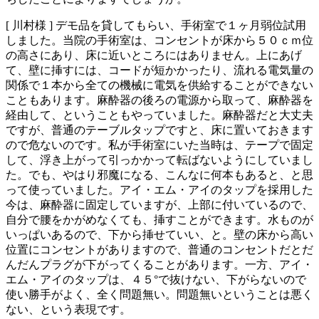
[ 川村様 ]
デモ品を貸してもらい、手術室で１ヶ月弱位試用
しました。当院の手術室は、コンセントが床から５０ｃｍ位
の高さにあり、床に近いところにはありません。上にあげ
て、壁に挿すには、コードが短かかったり、流れる電気量の
関係で１本から全ての機械に電気を供給することができない
こともあります。麻酔器の後ろの電源から取って、麻酔器を
経由して、ということもやっていました。麻酔器だと大丈夫
ですが、普通のテーブルタップですと、床に置いておきます
ので危ないのです。私が手術室にいた当時は、テープで固定
して、浮き上がって引っかかって転ばないようにしていまし
た。でも、やはり邪魔になる、こんなに何本もあると、と思
って使っていました。アイ・エム・アイのタップを採用した
今は、麻酔器に固定していますが、上部に付いているので、
自分で腰をかがめなくても、挿すことができます。水ものが
いっぱいあるので、下から挿せていい、と。壁の床から高い
位置にコンセントがありますので、普通のコンセントだとだ
んだんプラグが下がってくることがあります。一方、アイ・
エム・アイのタップは、４５°で抜けない、下がらないので
使い勝手がよく、全く問題無い。問題無いということは悪く
ない、という表現です。