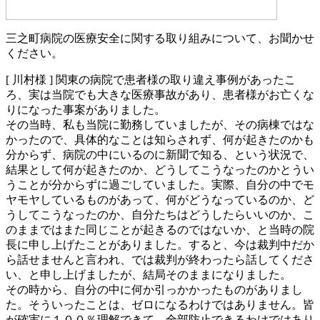
三之町病院の医療安全に関する取り組みについて、お聞かせ
ください。
[ 川村様 ]
関東の病院で患者様の取り違え事例があったこ
ろ、実は当院でも大きな医療事故があり、患者様がお亡くな
りになった事案がありました。
その当時、私も当院に勤務していましたが、その病棟ではな
かったので、具体的なことは知らされず、何が起きたのかも
分からず、病院の中にいるのに新聞で知る、という状況で、
結果として何が起きたのか、どうしてこうなったのかとうい
うことが分からずに過ごしていました。実際、自分の中でモ
ヤモヤしているものがあって、何がどうなっているのか、ど
うしてこうなったのか、自分たちはどうしたらいいのか、こ
のままではまた同じことが起きるのではないか、と当時の院
長に申し上げたことがありました。すると、今は裁判中だか
ら話せませんと言われ、では裁判が終わったら話してくださ
い、と申し上げましたが、結局そのままになりました。
その時から、自分の中に何か引っかかったものがありまし
た。そういったことは、ゼロになるわけではありません。皆
が確実に１００％理解できて、全部防止できるわけではあり