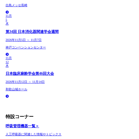
出島メッセ長崎
11月
5
木
第34回 日本消化器関連学会週間
2026年11月5日 ～ 11月7日
神戸コンベンションセンター
11月
12
木
日本臨床麻酔学会第46回大会
2026年11月12日 ～ 11月14日
和歌山城ホール
特設コーナー
呼吸管理機器
一覧＞
人工呼吸器に関連した情報やトピックス