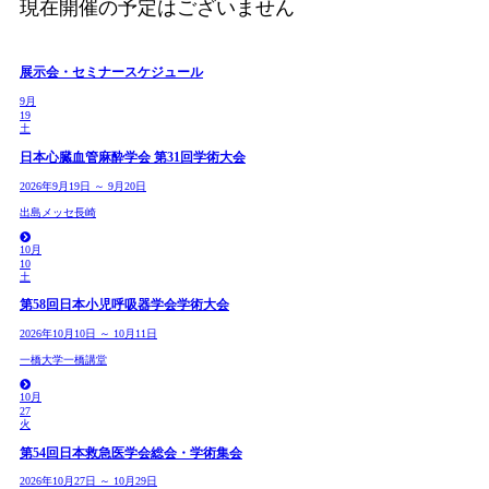
現在開催の予定はございません
展示会・セミナースケジュール
9月
19
土
日本心臓血管麻酔学会 第31回学術大会
2026年9月19日 ～ 9月20日
出島メッセ長崎
10月
10
土
第58回日本小児呼吸器学会学術大会
2026年10月10日 ～ 10月11日
一橋大学一橋講堂
10月
27
火
第54回日本救急医学会総会・学術集会
2026年10月27日 ～ 10月29日