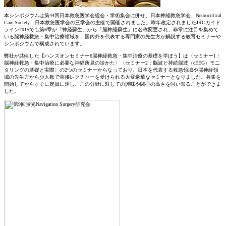
本シンポジウムは第44回日本救急医学会総会・学術集会に併せ、日本神経救急学会、Neurocritical
Care Society、日本救急医学会の三学会の主催で開催されました。昨年改定されましたJRCガイド
ライン2015でも第6章が「神経蘇生」から「脳神経蘇生」に名称変更され、非常に注目を集めて
いる脳神経救急・集中治療領域を、国内外を代表する専門家の先生方が解説する教育セミナーや
シンポジウムで構成されています。
弊社が共催した
【ハンズオンセミナー6脳神経救急・集中治療の基礎を学ぼう】
は
〈セミナー1：
脳神経救急・集中治療に必要な神経所見の診かた〉〈セミナー2：脳波と持続脳波（cEEG）モニ
タリングの基礎と実際〉
の2つのセミナーからなっており、日本を代表する救急領域や脳神経領
域の先生方から少人数で直接レクチャーを受けられる大変豪華なセミナーとなりました。募集を
開始してからすぐに定員に達し、この分野に対しての興味や関心の高さを伺い知ることができま
した。