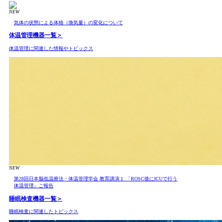
NEW
気体の状態による体積（換気量）の変化について
体温管理機器
一覧＞
体温管理に関連した情報やトピックス
NEW
第28回日本脳低温療法・体温管理学会 教育講演１ 「ROSC後にICUで行う
体温管理」ご報告
睡眠検査機器
一覧＞
睡眠検査に関連したトピックス