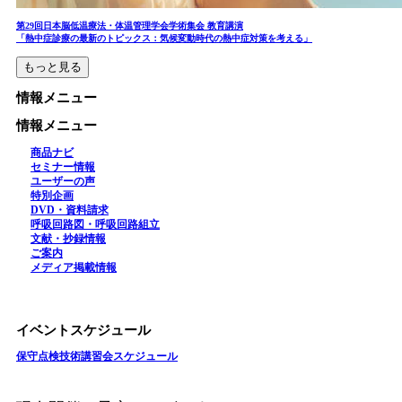
第29回日本脳低温療法・体温管理学会学術集会 教育講演
「熱中症診療の最新のトピックス：気候変動時代の熱中症対策を考える」
もっと見る
情報メニュー
情報メニュー
商品ナビ
セミナー情報
ユーザーの声
特別企画
DVD・資料請求
呼吸回路図・呼吸回路組立
文献・抄録情報
ご案内
メディア掲載情報
イベントスケジュール
保守点検技術講習会スケジュール