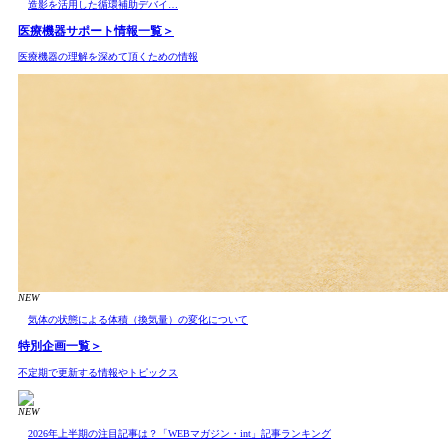
造影を活用した循環補助デバイ…
医療機器サポート情報
一覧＞
医療機器の理解を深めて頂くための情報
NEW
気体の状態による体積（換気量）の変化について
特別企画
一覧＞
不定期で更新する情報やトピックス
NEW
2026年上半期の注目記事は？「WEBマガジン・int」記事ランキング