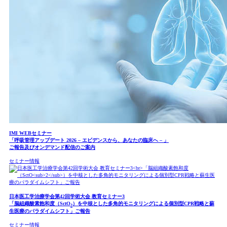
IMI WEBセミナー
「呼吸管理アップデート 2026 – エビデンスから、あなたの臨床へ – 」
ご報告及びオンデマンド配信のご案内
セミナー情報
日本医工学治療学会第42回学術大会 教育セミナー3
「脳組織酸素飽和度（SctO
）を中核とした多角的モニタリングによる個別型CPR戦略と蘇
2
生医療のパラダイムシフト」ご報告
セミナー情報