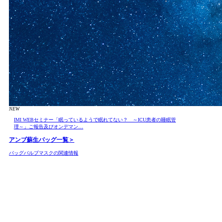
NEW
IMI WEBセミナー「眠っているようで眠れてない？ ～ICU患者の睡眠管
理～」ご報告及びオンデマン…
アンブ蘇生バッグ
一覧＞
バッグバルブマスクの関連情報