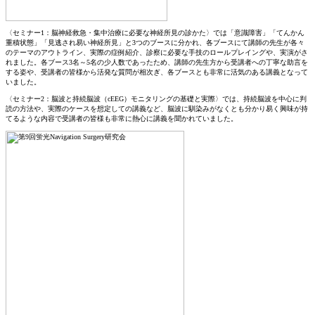
〈セミナー1：脳神経救急・集中治療に必要な神経所見の診かた〉
では「意識障害」「てんかん
重積状態」「見逃され易い神経所見」と3つのブースに分かれ、各ブースにて講師の先生が各々
のテーマのアウトライン、実際の症例紹介、診察に必要な手技のロールプレイングや、実演がさ
れました。各ブース3名～5名の少人数であったため、講師の先生方から受講者への丁寧な助言を
する姿や、受講者の皆様から活発な質問が相次ぎ、各ブースとも非常に活気のある講義となって
いました。
〈セミナー2：脳波と持続脳波（cEEG）モニタリングの基礎と実際〉
では、持続脳波を中心に判
読の方法や、実際のケースを想定しての講義など、脳波に馴染みがなくとも分かり易く興味が持
てるような内容で受講者の皆様も非常に熱心に講義を聞かれていました。