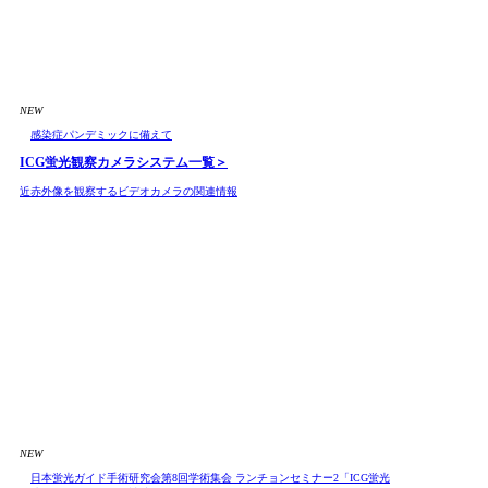
NEW
感染症パンデミックに備えて
ICG蛍光観察カメラシステム
一覧＞
近赤外像を観察するビデオカメラの関連情報
NEW
日本蛍光ガイド手術研究会第8回学術集会 ランチョンセミナー2「ICG蛍光