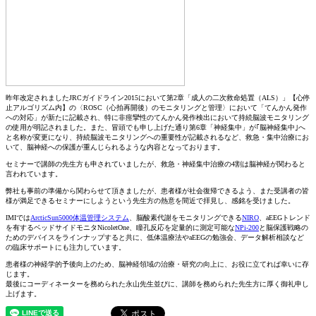
昨年改定されましたJRCガイドライン2015において第2章「成人の二次救命処置（ALS）」【心停
止アルゴリズム内】の〈ROSC（心拍再開後）のモニタリングと管理〉において「てんかん発作
への対応」が新たに記載され、特に非痙攣性のてんかん発作検出において持続脳波モニタリング
の使用が明記されました。また、冒頭でも申し上げた通り第6章「神経集中」が｢脳神経集中｣へ
と名称が変更になり、持続脳波モニタリングへの重要性が記載されるなど、救急・集中治療にお
いて、脳神経への保護が重んじられるような内容となっております。
セミナーで講師の先生方も申されていましたが、救急・神経集中治療の4割は脳神経が関わると
言われています。
弊社も事前の準備から関わらせて頂きましたが、患者様が社会復帰できるよう、また受講者の皆
様が満足できるセミナーにしようという先生方の熱意を間近で拝見し、感銘を受けました。
IMIでは
ArcticSun5000体温管理システム
、脳酸素代謝をモニタリングできる
NIRO
、aEEGトレンド
を有するベッドサイドモニタ
NicoletOne
、瞳孔反応を定量的に測定可能な
NPi-200
と脳保護戦略の
ためのデバイスをラインナップすると共に、低体温療法やaEEGの勉強会、データ解析相談など
の臨床サポートにも注力しています。
患者様の神経学的予後向上のため、脳神経領域の治療・研究の向上に、お役に立てれば幸いに存
じます。
最後にコーディネーターを務められた永山先生並びに、講師を務められた先生方に厚く御礼申し
上げます。