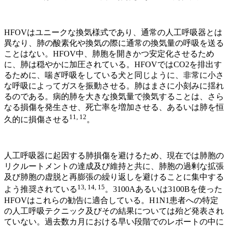
HFOVはユニークな換気様式であり、通常の人工呼吸器とは
異なり、肺の酸素化や換気の際に通常の換気量の呼吸を送る
ことはない。HFOV中、肺胞を開きかつ安定化させるため
に、肺は穏やかに加圧されている。HFOVではCO2を排出す
るために、喘ぎ呼吸をしている犬と同じように、非常に小さ
な呼吸によってガスを振動させる。肺はまさに小刻みに揺れ
るのである。病的肺を大きな換気量で換気することは、さら
なる損傷を発生させ、死亡率を増加させる、あるいは肺を恒
11, 12
久的に損傷させる
。
人工呼吸器に起因する肺損傷を避けるため、現在では肺胞の
リクルートメントの達成及び維持と共に、肺胞の過剰な拡張
及び肺胞の虚脱と再膨張の繰り返しを避けることに集中する
13, 14, 15
よう推奨されている
。3100Aあるいは3100Bを使った
HFOVはこれらの勧告に適合している。H1N1患者への特定
の人工呼吸テクニック及びその結果については殆ど発表され
ていない。過去数カ月における早い段階でのレポートの中に