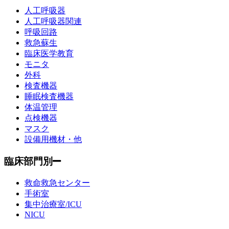
人工呼吸器
人工呼吸器関連
呼吸回路
救急蘇生
臨床医学教育
モニタ
外科
検査機器
睡眠検査機器
体温管理
点検機器
マスク
設備用機材・他
臨床部門別
救命救急センター
手術室
集中治療室/ICU
NICU