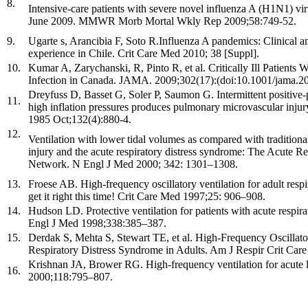
8.
Intensive-care patients with severe novel influenza A (H1N1) vi
June 2009. MMWR Morb Mortal Wkly Rep 2009;58:749-52.
9.
Ugarte s, Arancibia F, Soto R.Influenza A pandemics: Clinical a
experience in Chile. Crit Care Med 2010; 38 [Suppl].
10.
Kumar A, Zarychanski, R, Pinto R, et al. Critically Ill Patient
Infection in Canada. JAMA. 2009;302(17):(doi:10.1001/jama.2
Dreyfuss D, Basset G, Soler P, Saumon G. Intermittent positive-
11.
high inflation pressures produces pulmonary microvascular injur
1985 Oct;132(4):880-4.
12.
Ventilation with lower tidal volumes as compared with traditiona
injury and the acute respiratory distress syndrome: The Acute R
Network. N Engl J Med 2000; 342: 1301–1308.
13.
Froese AB. High-frequency oscillatory ventilation for adult respir
get it right this time! Crit Care Med 1997;25: 906–908.
14.
Hudson LD. Protective ventilation for patients with acute respir
Engl J Med 1998;338:385–387.
15.
Derdak S, Mehta S, Stewart TE, et al. High-Frequency Oscillator
Respiratory Distress Syndrome in Adults. Am J Respir Crit Ca
Krishnan JA, Brower RG. High-frequency ventilation for acute
16.
2000;118:795–807.