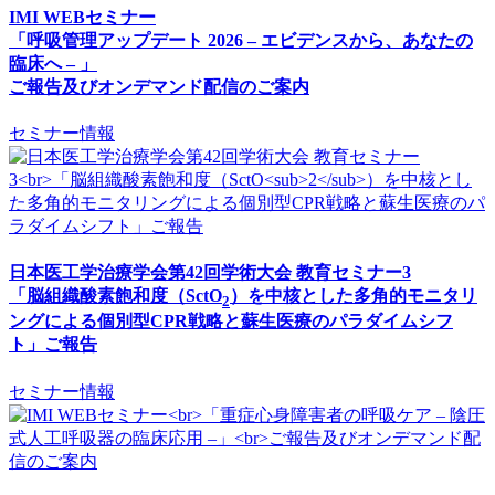
IMI WEBセミナー
「呼吸管理アップデート 2026 – エビデンスから、あなたの
臨床へ – 」
ご報告及びオンデマンド配信のご案内
セミナー情報
日本医工学治療学会第42回学術大会 教育セミナー3
「脳組織酸素飽和度（SctO
）を中核とした多角的モニタリ
2
ングによる個別型CPR戦略と蘇生医療のパラダイムシフ
ト」ご報告
セミナー情報