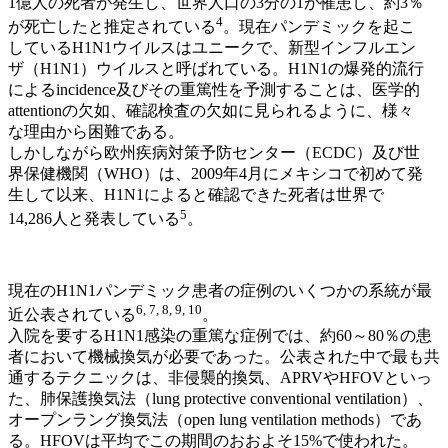
1億人の死者が発生し、世界人口の3分の1が罹患し、約3％
4
が死亡したと推定されている
。現在パンデミックを起こ
しているH1N1ウイルスはユニークで、新型インフルエン
ザ（H1N1）ウイルスと呼ばれている。H1N1の爆発的流行
によるincidence及びその重篤性を予測することは、医学的
attentionの欠如、確認検査の欠如に見られるように、様々
な理由から困難である。
しかしながら欧州疾病対策予防センター（ECDC）及び世
界保健機関（WHO）は、2009年4月にメキシコで初めて発
生して以来、H1N1によると確認できた死者は世界で
5
14,286人と発表している
。
現在のH1N1パンデミック患者の症例のいくつかの系統が最
6, 7, 8, 9, 10
近公表されている
。
入院を要するH1N1感染の重篤な症例では、約60～80％の患
者において機械換気が必要であった。公表された中で最も共
通するテクニックは、非侵襲的換気、APRVやHFOVといっ
た、肺保護換気法（lung protective conventional ventilation）、
オープンラング換気法（open lung ventilation methods）であ
る。HFOVは平均でこの期間のおおよそ15%で使われた。