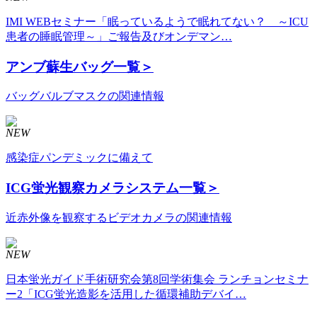
IMI WEBセミナー「眠っているようで眠れてない？ ～ICU
患者の睡眠管理～」ご報告及びオンデマン…
アンブ蘇生バッグ
一覧＞
バッグバルブマスクの関連情報
NEW
感染症パンデミックに備えて
ICG蛍光観察カメラシステム
一覧＞
近赤外像を観察するビデオカメラの関連情報
NEW
日本蛍光ガイド手術研究会第8回学術集会 ランチョンセミナ
ー2「ICG蛍光造影を活用した循環補助デバイ…