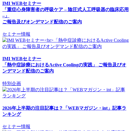
IMI WEBセミナー
「重症心身障害者の呼吸ケア – 陰圧式人工呼吸器の臨床応用
–」
ご報告及びオンデマンド配信のご案内
セミナー情報
IMI WEBセミナー
「熱中症診療におけるActive Coolingの実践」 ご報告及びオ
ンデマンド配信のご案内
特別企画
2026年上半期の注目記事は？「WEBマガジン・int」記事ラ
ンキング
セミナー情報