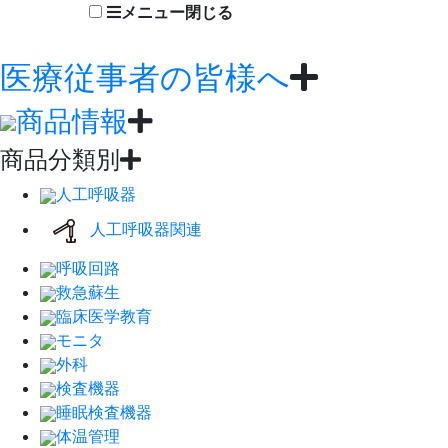
メニュー
閉じる
医療従事者の皆様へ
商品情報
商品分類別
人工呼吸器
人工呼吸器関連
呼吸回路
救急蘇生
臨床医学教育
モニタ
外科
検査機器
睡眠検査機器
体温管理