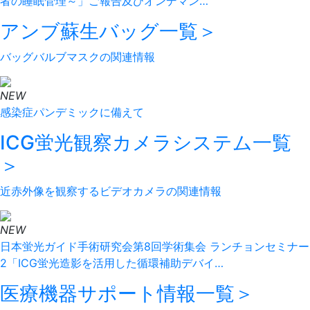
者の睡眠管理～」ご報告及びオンデマン…
アンブ蘇生バッグ
一覧＞
バッグバルブマスクの関連情報
NEW
感染症パンデミックに備えて
ICG蛍光観察カメラシステム
一覧
＞
近赤外像を観察するビデオカメラの関連情報
NEW
日本蛍光ガイド手術研究会第8回学術集会 ランチョンセミナー
2「ICG蛍光造影を活用した循環補助デバイ…
医療機器サポート情報
一覧＞