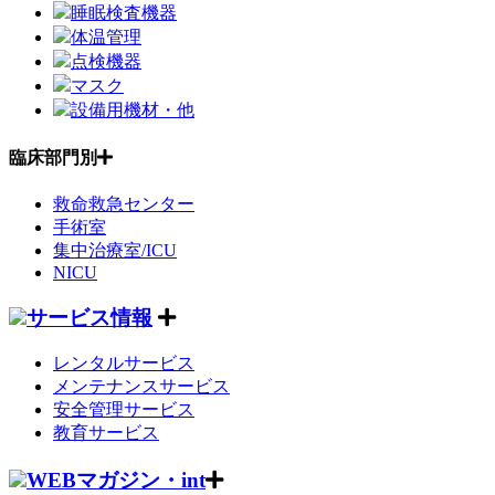
睡眠検査機器
体温管理
点検機器
マスク
設備用機材・他
臨床部門別
救命救急センター
手術室
集中治療室/ICU
NICU
サービス情報
レンタルサービス
メンテナンスサービス
安全管理サービス
教育サービス
WEBマガジン・int