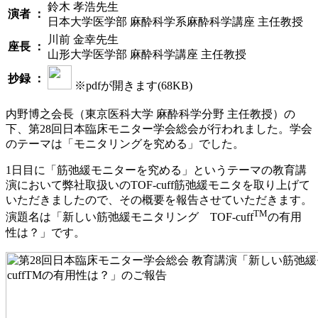
鈴木 孝浩先生
演者 ：
日本大学医学部 麻酔科学系麻酔科学講座 主任教授
川前 金幸先生
座長 ：
山形大学医学部 麻酔科学講座 主任教授
抄録 ：
※pdfが開きます(68KB)
内野博之会長（東京医科大学 麻酔科学分野 主任教授）の
下、第28回日本臨床モニター学会総会が行われました。学会
のテーマは「モニタリングを究める」でした。
1日目に「筋弛緩モニターを究める」というテーマの教育講
演において弊社取扱いのTOF-cuff筋弛緩モニタを取り上げて
いただきましたので、その概要を報告させていただきます。
TM
演題名は「新しい筋弛緩モニタリング TOF-cuff
の有用
性は？」です。