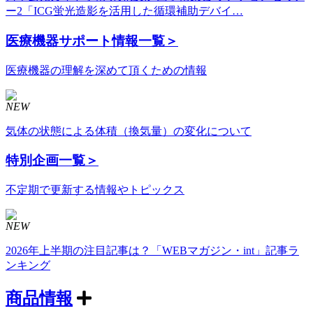
ー2「ICG蛍光造影を活用した循環補助デバイ…
医療機器サポート情報
一覧＞
医療機器の理解を深めて頂くための情報
NEW
気体の状態による体積（換気量）の変化について
特別企画
一覧＞
不定期で更新する情報やトピックス
NEW
2026年上半期の注目記事は？「WEBマガジン・int」記事ラ
ンキング
商品情報