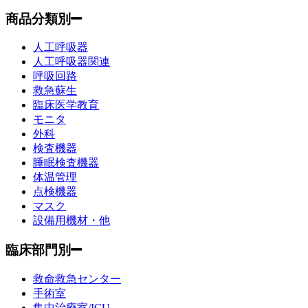
商品分類別
人工呼吸器
人工呼吸器関連
呼吸回路
救急蘇生
臨床医学教育
モニタ
外科
検査機器
睡眠検査機器
体温管理
点検機器
マスク
設備用機材・他
臨床部門別
救命救急センター
手術室
集中治療室/ICU