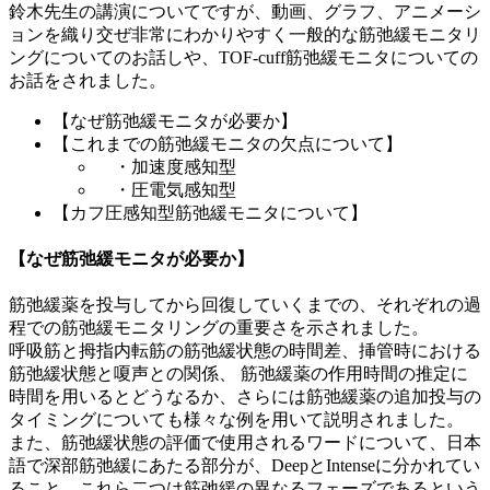
鈴木先生の講演についてですが、動画、グラフ、アニメーシ
ョンを織り交ぜ非常にわかりやすく一般的な筋弛緩モニタリ
ングについてのお話しや、TOF-cuff筋弛緩モニタについての
お話をされました。
【なぜ筋弛緩モニタが必要か】
【これまでの筋弛緩モニタの欠点について】
・加速度感知型
・圧電気感知型
【カフ圧感知型筋弛緩モニタについて】
【なぜ筋弛緩モニタが必要か】
筋弛緩薬を投与してから回復していくまでの、それぞれの過
程での筋弛緩モニタリングの重要さを示されました。
呼吸筋と拇指内転筋の筋弛緩状態の時間差、挿管時における
筋弛緩状態と嗄声との関係、 筋弛緩薬の作用時間の推定に
時間を用いるとどうなるか、さらには筋弛緩薬の追加投与の
タイミングについても様々な例を用いて説明されました。
また、筋弛緩状態の評価で使用されるワードについて、日本
語で深部筋弛緩にあたる部分が、DeepとIntenseに分かれてい
ること。これら二つは筋弛緩の異なるフェーズであるという