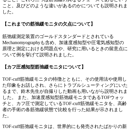
こと。及びどのような違いがあるのかについても説明されま
した。
【これまでの筋弛緩モニタの欠点について】
筋弛緩測定装置のゴールドスタンダードとされている
Mechanomyographyも含め、加速度感知型や圧電気感知型の
原理と測定における問題点や、研究に用いるときの留意点に
ついて例を挙げて説明されました。
【カフ圧感知型筋弛緩モニタについて】
TOF-cuff筋弛緩モニタの特徴とともに、その使用法や使用し
た印象をお話しされ、さらにトラブルシューティングにいた
るまで、鈴木先生が自撮りした動画も用いながら説明されま
した。 また、加速度感知型筋弛緩モニタであるTOFウォッ
チと、カフ圧で測定しているTOF-cuff筋弛緩モニタを、高齢
者の手術の各筋弛緩状態で比較を行った結果が示されまし
た。
TOF-cuff筋弛緩モニタは、世界的にも発売されたばかりの新