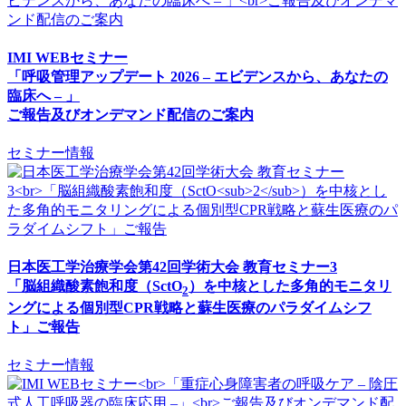
IMI WEBセミナー
「呼吸管理アップデート 2026 – エビデンスから、あなたの
臨床へ – 」
ご報告及びオンデマンド配信のご案内
セミナー情報
日本医工学治療学会第42回学術大会 教育セミナー3
「脳組織酸素飽和度（SctO
）を中核とした多角的モニタリ
2
ングによる個別型CPR戦略と蘇生医療のパラダイムシフ
ト」ご報告
セミナー情報