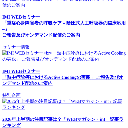
IMI WEBセミナー
「重症心身障害者の呼吸ケア – 陰圧式人工呼吸器の臨床応用
–」
ご報告及びオンデマンド配信のご案内
セミナー情報
IMI WEBセミナー
「熱中症診療におけるActive Coolingの実践」 ご報告及びオ
ンデマンド配信のご案内
特別企画
2026年上半期の注目記事は？「WEBマガジン・int」記事ラ
ンキング