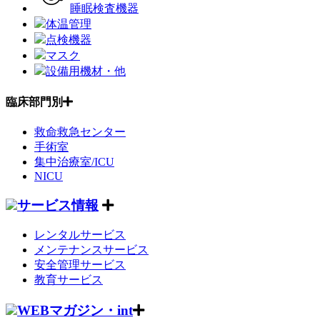
睡眠検査機器
体温管理
点検機器
マスク
設備用機材・他
臨床部門別
救命救急センター
手術室
集中治療室/ICU
NICU
サービス情報
レンタルサービス
メンテナンスサービス
安全管理サービス
教育サービス
WEBマガジン・int