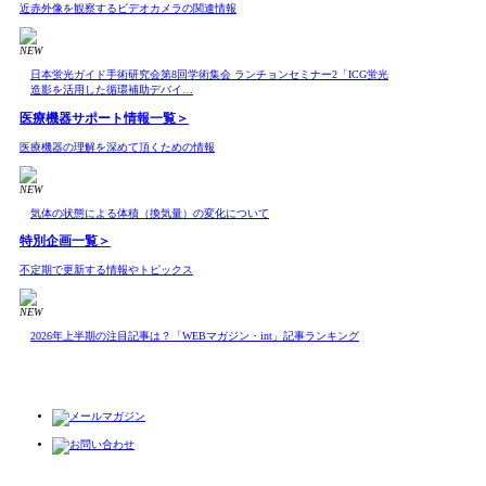
近赤外像を観察するビデオカメラの関連情報
NEW
日本蛍光ガイド手術研究会第8回学術集会 ランチョンセミナー2「ICG蛍光
造影を活用した循環補助デバイ…
医療機器サポート情報
一覧＞
医療機器の理解を深めて頂くための情報
NEW
気体の状態による体積（換気量）の変化について
特別企画
一覧＞
不定期で更新する情報やトピックス
NEW
2026年上半期の注目記事は？「WEBマガジン・int」記事ランキング