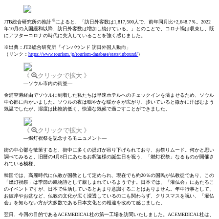
※
JTB総合研究所の推計
によると、「訪日外客数は1,817,500人で、前年同月比+2,648.7％。2022
年10月の入国緩和以降、訪日外客数は増加し続けている。」とのことで、コロナ禍は収束し、既
にアフターコロナの時代に突入していることを強く感じました。
※
出典：JTB総合研究所「インバウンド 訪日外国人動向」
（リンク：
https://www.tourism.jp/tourism-database/stats/inbound/
）
《
クリックで拡大 》
―ソウル市内の街並―
金浦空港経由でソウルに到着した私たちは早速ホテルへのチェックインを済ませるため、ソウル
中心部に向かいました。ソウルの夜は穏やかな暖かさが広がり、歩いていると微かに汗ばむよう
気温でしたが、湿度は比較的低く、快適な気候で過ごすことができました。
《
クリックで拡大 》
―燃灯祝祭を記念するモニュメント―
街の中心部を散策すると、街中に多くの提灯が吊り下げられており、お祭りムード。何かと思い
調べてみると、旧暦の4月8日にあたるお釈迦様の誕生日を祝う、「燃灯祝祭」なるものが開催さ
れている模様。
韓国では、高麗時代に仏教が国教として定められ、現在でも約20％の国民が仏教徒であり、この
「燃灯祝祭」は季節の風物詩として親しまれているようです。日本では、「灌仏会」にあたるこ
のイベントですが、日本で生活しているとあまり意識することはありません。年中行事として、
お彼岸やお盆など、仏教の文化が広く浸透しているのにも関わらず、クリスマスを祝い、「灌仏
会」を知らない方が大多数である日本文化との相違を改めて感じました。
翌日、今回の目的であるACEMEDICAL社の第一工場を訪問いたしました。ACEMEDICAL社は、