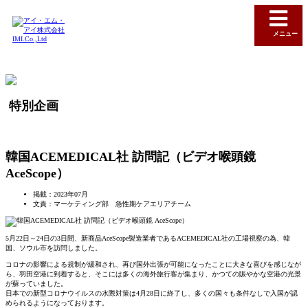
メニュー
特別企画
韓国ACEMEDICAL社 訪問記（ビデオ喉頭鏡
AceScope）
掲載：2023年07月
文責：マーケティング部 急性期ケアエリアチーム
5月22日～24日の3日間、新商品AceScope製造業者であるACEMEDICAL社の工場視察の為、韓
国、ソウル市を訪問しました。
コロナの影響による規制が緩和され、再び国外出張が可能になったことに大きな喜びを感じなが
ら、羽田空港に到着すると、そこには多くの海外旅行客が集まり、かつての賑やかな空港の光景
が蘇っていました。
日本での新型コロナウイルスの水際対策は4月28日に終了し、多くの国々も条件なしで入国が認
められるようになっております。