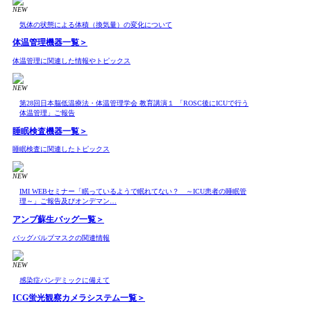
NEW
気体の状態による体積（換気量）の変化について
体温管理機器
一覧＞
体温管理に関連した情報やトピックス
NEW
第28回日本脳低温療法・体温管理学会 教育講演１ 「ROSC後にICUで行う
体温管理」ご報告
睡眠検査機器
一覧＞
睡眠検査に関連したトピックス
NEW
IMI WEBセミナー「眠っているようで眠れてない？ ～ICU患者の睡眠管
理～」ご報告及びオンデマン…
アンブ蘇生バッグ
一覧＞
バッグバルブマスクの関連情報
NEW
感染症パンデミックに備えて
ICG蛍光観察カメラシステム
一覧＞