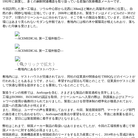
1992年に創業し、多くの麻酔関連機器を取り扱っている老舗の医療機器メーカーです。
今回訪問した第一工場は、ソウル中心部から北西に30kmほど離れた高陽市の郊外に位置し、自
然の多い閑静な地域に立地しています。2006年に建造され、製造ラインはメインビルの2～3Fの2
フロア、11室のクリーンルームに分かれており、そこで各々の製品を製造しています。日本の工
場にはあまり見られないモダンな外観であり、敷地内には桜の木や紫陽花が植えられおり、落ち
着いた印象を受けました。
―ACEMEDICAL 第一工場外観①―
―ACEMEDICAL 第一工場外観②―
《
クリックで拡大 》
―敷地内にあるゲストハウス―
敷地内には、ゲストハウスが完備されており、同社の従業員や関係会社でBBQなどのイベントが
行われることもあるようです。さらに、希望すれば宿泊も可能とのことで、従業員やゲストに対
して快適な環境を提供することを重視しているとのことでした。
製造ラインの視察では、AceScopeを含む、さまざまな製品の製造過程を見学しました。
工場はISO9001、ISO13485の認証を取得。クリーンルームへ入室の際は、防護服およびエアーシ
ャワーの使用が義務付けられておりました。製造における管理体制の標準化が徹底されており、
品質への意識の高さが伺えます。
また、同社は、ユーザーの声を重要視しております。今回、製造開発部門、マーケティング部門
の責任者と打ち合わせを行い、AceScopeの改善点や要望を伝えたところ、早急に改善案を提示し
て頂き、翌日には製造開発に着手する運びとなりました。
弊社はこれまで、韓国メーカー製品の取扱いはありませんでしたが、今回の工場視察を通じて韓
国メーカーに対する関心が高まりました。
韓国政府は、医療機器産業を韓国経済のリードをする主力産業にすべく、2014年から育成計画を