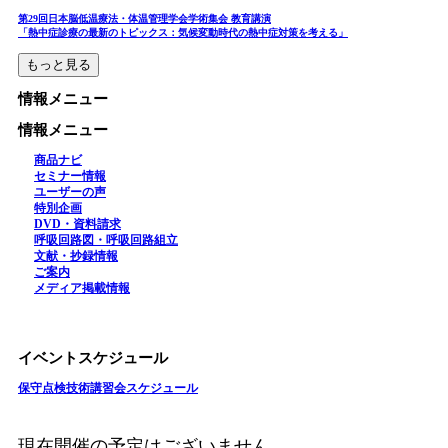
第29回日本脳低温療法・体温管理学会学術集会 教育講演
「熱中症診療の最新のトピックス：気候変動時代の熱中症対策を考える」
もっと見る
情報メニュー
情報メニュー
商品ナビ
セミナー情報
ユーザーの声
特別企画
DVD・資料請求
呼吸回路図・呼吸回路組立
文献・抄録情報
ご案内
メディア掲載情報
イベントスケジュール
保守点検技術講習会スケジュール
現在開催の予定はございません