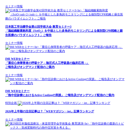
セミナー情報
日本医工学治療学会第42回学術大会 教育セミナー3
「脳組織酸素飽和度（SctO
）を中核とした多角的モニタリングによる個別型CPR戦略と蘇
2
生医療のパラダイムシフト」ご報告
セミナー情報
IMI WEBセミナー
「重症心身障害者の呼吸ケア – 陰圧式人工呼吸器の臨床応用 –」
ご報告及びオンデマンド配信のご案内
セミナー情報
IMI WEBセミナー
「熱中症診療におけるActive Coolingの実践」 ご報告及びオンデマンド配信のご案内
特別企画
2026年上半期の注目記事は？「WEBマガジン・int」記事ランキング
セミナー情報