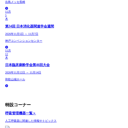
出島メッセ長崎
11月
5
木
第34回 日本消化器関連学会週間
2026年11月5日 ～ 11月7日
神戸コンベンションセンター
11月
12
木
日本臨床麻酔学会第46回大会
2026年11月12日 ～ 11月14日
和歌山城ホール
特設コーナー
呼吸管理機器
一覧＞
人工呼吸器に関連した情報やトピックス