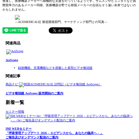
推進し、医療機器メーカーへ積極的な支援を行っているようです。サムスンやヒュンダイなど国
際競争力のあるメーカー同様、医療機器分野でも韓国メーカーの台頭もそう遠い未来ではないの
かもしれません。
―ACEMEDICAL社 製造開発部門、マーケティング部門との写真―
関連商品
AceScope
録画機能、充電機能などを搭載した新型ビデオ喉頭鏡
関連記事
商品ナビ
ビデオ喉頭鏡 AceScope 販売開始のご案内
新着一覧
セミナー情報
IMI WEBセミナー
「呼吸管理アップデート 2026 – エビデンスから、あなたの臨床へ – 」
ご報告及びオンデマンド配信のご案内