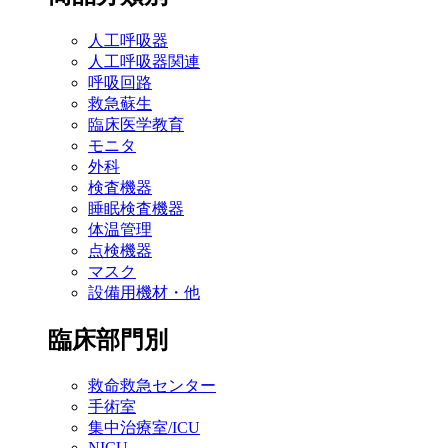
人工呼吸器
人工呼吸器関連
呼吸回路
救急蘇生
臨床医学教育
モニタ
外科
検査機器
睡眠検査機器
体温管理
点検機器
マスク
設備用機材・他
臨床部門別
救命救急センター
手術室
集中治療室/ICU
NICU