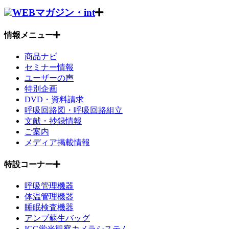
WEBマガジン・int
情報メニュー
商品ナビ
セミナー情報
ユーザーの声
特別企画
DVD・資料請求
呼吸回路図・呼吸回路組立
文献・抄録情報
ご案内
メディア掲載情報
特設コーナー
呼吸管理機器
体温管理機器
睡眠検査機器
アンブ蘇生バッグ
ICG蛍光観察カメラシステム