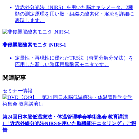
近赤外分光法（NIRS）を用いた脳オキシメータ。2種
類の測定原理を用い脳・組織の酸素化・灌流を詳細に
表現します。
非侵襲脳酸素モニタ tNIRS-1
定量性・再現性に優れたTRS法（時間分解分光法）を
応用した新しい臨床用脳酸素モニタです。
関連記事
セミナー情報
第24回日本脳低温療法・体温管理学会学術集会 教育講演
1「近赤外線分光法NIRSを用いた脳機能モニタリング」ご報
告