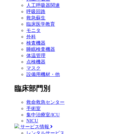
人工呼吸器関連
呼吸回路
救急蘇生
臨床医学教育
モニタ
外科
検査機器
睡眠検査機器
体温管理
点検機器
マスク
設備用機材・他
臨床部門別
救命救急センター
手術室
集中治療室/ICU
NICU
サービス情報
レンタルサービス