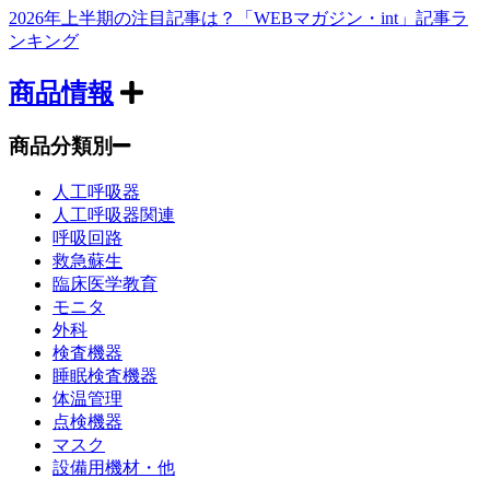
2026年上半期の注目記事は？「WEBマガジン・int」記事ラ
ンキング
商品情報
商品分類別
人工呼吸器
人工呼吸器関連
呼吸回路
救急蘇生
臨床医学教育
モニタ
外科
検査機器
睡眠検査機器
体温管理
点検機器
マスク
設備用機材・他