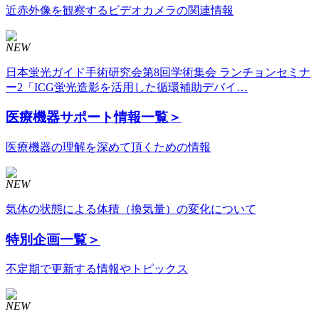
近赤外像を観察するビデオカメラの関連情報
NEW
日本蛍光ガイド手術研究会第8回学術集会 ランチョンセミナ
ー2「ICG蛍光造影を活用した循環補助デバイ…
医療機器サポート情報
一覧＞
医療機器の理解を深めて頂くための情報
NEW
気体の状態による体積（換気量）の変化について
特別企画
一覧＞
不定期で更新する情報やトピックス
NEW