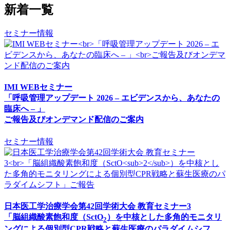
新着一覧
セミナー情報
IMI WEBセミナー
「呼吸管理アップデート 2026 – エビデンスから、あなたの
臨床へ – 」
ご報告及びオンデマンド配信のご案内
セミナー情報
日本医工学治療学会第42回学術大会 教育セミナー3
「脳組織酸素飽和度（SctO
）を中核とした多角的モニタリ
2
ングによる個別型CPR戦略と蘇生医療のパラダイムシフ