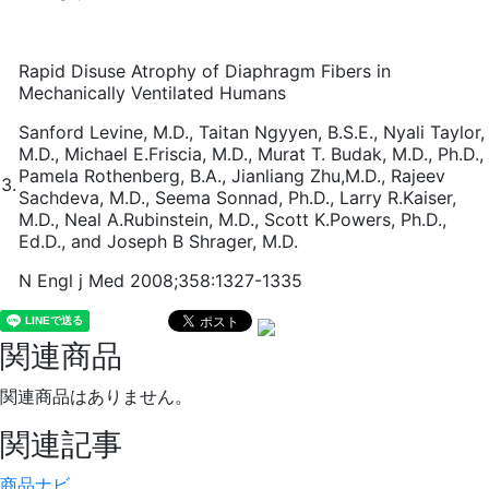
Rapid Disuse Atrophy of Diaphragm Fibers in
Mechanically Ventilated Humans
Sanford Levine, M.D., Taitan Ngyyen, B.S.E., Nyali Taylor,
M.D., Michael E.Friscia, M.D., Murat T. Budak, M.D., Ph.D.,
Pamela Rothenberg, B.A., Jianliang Zhu,M.D., Rajeev
3.
Sachdeva, M.D., Seema Sonnad, Ph.D., Larry R.Kaiser,
M.D., Neal A.Rubinstein, M.D., Scott K.Powers, Ph.D.,
Ed.D., and Joseph B Shrager, M.D.
N Engl j Med 2008;358:1327-1335
関連商品
関連商品はありません。
関連記事
商品ナビ