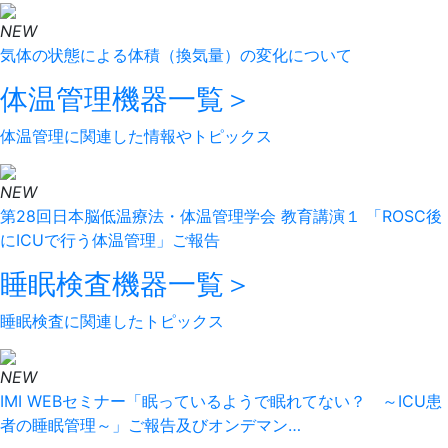
NEW
気体の状態による体積（換気量）の変化について
体温管理機器
一覧＞
体温管理に関連した情報やトピックス
NEW
第28回日本脳低温療法・体温管理学会 教育講演１ 「ROSC後
にICUで行う体温管理」ご報告
睡眠検査機器
一覧＞
睡眠検査に関連したトピックス
NEW
IMI WEBセミナー「眠っているようで眠れてない？ ～ICU患
者の睡眠管理～」ご報告及びオンデマン…