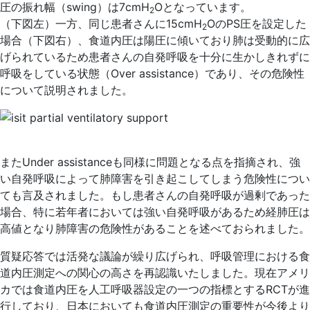
圧の振れ幅（swing）は7cmH
Oとなっています。
2
（下図左）一方、同じ患者さんに15cmH
OのPS圧を設定した
2
場合（下図右）、食道内圧は陽圧に傾いており肺は受動的に広
げられているため患者さんの自発呼吸を十分に生かしきれずに
呼吸をしている状態（Over assistance）であり、その危険性
について説明されました。
またUnder assistanceも同様に問題となる点を指摘され、強
い自発呼吸によって肺障害を引き起こしてしまう危険性につい
ても言及されました。もし患者さんの自発呼吸が過剰であった
場合、特に若年者においては強い自発呼吸があるため経肺圧は
高値となり肺障害の危険性があることを述べておられました。
質疑応答では活発な議論が繰り広げられ、呼吸管理における食
道内圧測定への関心の高さを再認識いたしました。現在アメリ
カでは食道内圧を人工呼吸器設定の一つの指標とするRCTが進
行しており、日本においても食道内圧測定の重要性が今後より