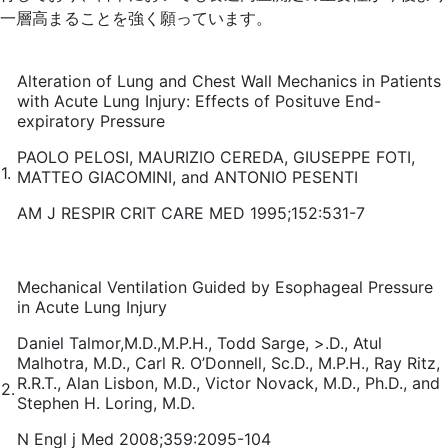
一層高まることを強く願っています。
Alteration of Lung and Chest Wall Mechanics in Patients
with Acute Lung Injury: Effects of Posituve End-
expiratory Pressure
PAOLO PELOSI, MAURIZIO CEREDA, GIUSEPPE FOTI,
1.
MATTEO GIACOMINI, and ANTONIO PESENTI
AM J RESPIR CRIT CARE MED 1995;152:531-7
Mechanical Ventilation Guided by Esophageal Pressure
in Acute Lung Injury
Daniel Talmor,M.D.,M.P.H., Todd Sarge, >.D., Atul
Malhotra, M.D., Carl R. O’Donnell, Sc.D., M.P.H., Ray Ritz,
R.R.T., Alan Lisbon, M.D., Victor Novack, M.D., Ph.D., and
2.
Stephen H. Loring, M.D.
N Engl j Med 2008;359:2095-104