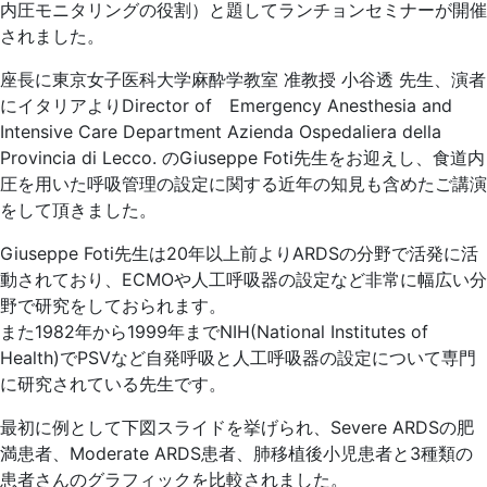
内圧モニタリングの役割）と題してランチョンセミナーが開催
されました。
座長に東京女子医科大学麻酔学教室 准教授 小谷透 先生、演者
にイタリアよりDirector of Emergency Anesthesia and
Intensive Care Department Azienda Ospedaliera della
Provincia di Lecco. のGiuseppe Foti先生をお迎えし、食道内
圧を用いた呼吸管理の設定に関する近年の知見も含めたご講演
をして頂きました。
Giuseppe Foti先生は20年以上前よりARDSの分野で活発に活
動されており、ECMOや人工呼吸器の設定など非常に幅広い分
野で研究をしておられます。
また1982年から1999年までNIH(National Institutes of
Health)でPSVなど自発呼吸と人工呼吸器の設定について専門
に研究されている先生です。
最初に例として下図スライドを挙げられ、Severe ARDSの肥
満患者、Moderate ARDS患者、肺移植後小児患者と3種類の
患者さんのグラフィックを比較されました。