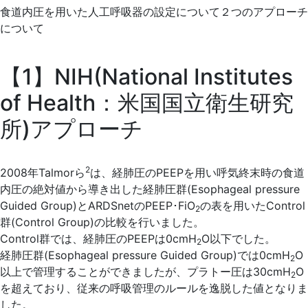
食道内圧を用いた人工呼吸器の設定について２つのアプローチ
について
【1】NIH(National Institutes
of Health：米国国立衛生研究
所)アプローチ
2
2008年Talmorら
は、経肺圧のPEEPを用い呼気終末時の食道
内圧の絶対値から導き出した経肺圧群(Esophageal pressure
Guided Group)とARDSnetのPEEP･FiO
の表を用いたControl
2
群(Control Group)の比較を行いました。
Control群では、経肺圧のPEEPは0cmH
O以下でした。
2
経肺圧群(Esophageal pressure Guided Group)では0cmH
O
2
以上で管理することができましたが、プラトー圧は30cmH
O
2
を超えており、従来の呼吸管理のルールを逸脱した値となりま
した。