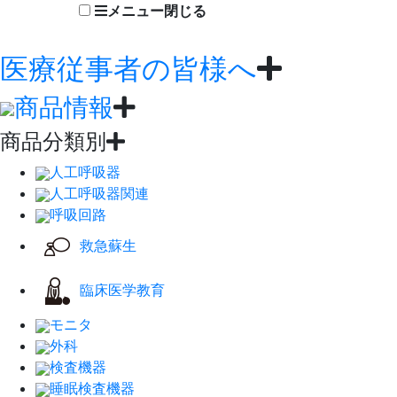
メニュー
閉じる
医療従事者の皆様へ
商品情報
商品分類別
人工呼吸器
人工呼吸器関連
呼吸回路
救急蘇生
臨床医学教育
モニタ
外科
検査機器
睡眠検査機器