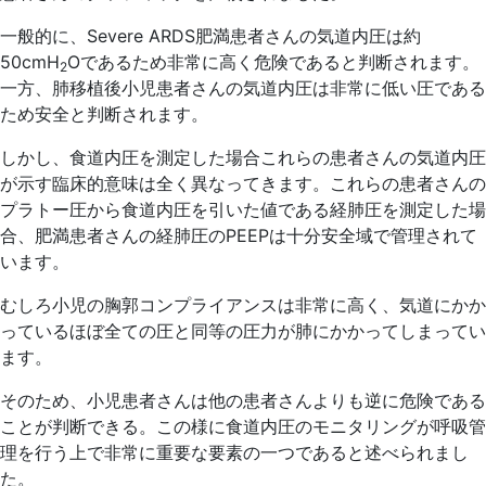
一般的に、Severe ARDS肥満患者さんの気道内圧は約
50cmH
Oであるため非常に高く危険であると判断されます。
2
一方、肺移植後小児患者さんの気道内圧は非常に低い圧である
ため安全と判断されます。
しかし、食道内圧を測定した場合これらの患者さんの気道内圧
が示す臨床的意味は全く異なってきます。これらの患者さんの
プラトー圧から食道内圧を引いた値である経肺圧を測定した場
合、肥満患者さんの経肺圧のPEEPは十分安全域で管理されて
います。
むしろ小児の胸郭コンプライアンスは非常に高く、気道にかか
っているほぼ全ての圧と同等の圧力が肺にかかってしまってい
ます。
そのため、小児患者さんは他の患者さんよりも逆に危険である
ことが判断できる。この様に食道内圧のモニタリングが呼吸管
理を行う上で非常に重要な要素の一つであると述べられまし
た。