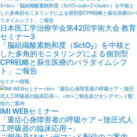
日本医工学治療学会第42回学術大会 教育
セミナー3
「脳組織酸素飽和度（SctO
）を中核と
2
した多角的モニタリングによる個別型
CPR戦略と蘇生医療のパラダイムシフ
ト」ご報告
セミナー情報
IMI WEBセミナー
「重症心身障害者の呼吸ケア – 陰圧式人
工呼吸器の臨床応用 –」
ご報告及びオンデマンド配信のご案内