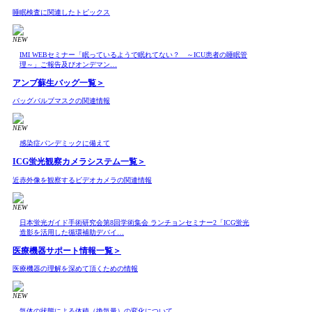
睡眠検査に関連したトピックス
NEW
IMI WEBセミナー「眠っているようで眠れてない？ ～ICU患者の睡眠管
理～」ご報告及びオンデマン…
アンブ蘇生バッグ
一覧＞
バッグバルブマスクの関連情報
NEW
感染症パンデミックに備えて
ICG蛍光観察カメラシステム
一覧＞
近赤外像を観察するビデオカメラの関連情報
NEW
日本蛍光ガイド手術研究会第8回学術集会 ランチョンセミナー2「ICG蛍光
造影を活用した循環補助デバイ…
医療機器サポート情報
一覧＞
医療機器の理解を深めて頂くための情報
NEW
気体の状態による体積（換気量）の変化について