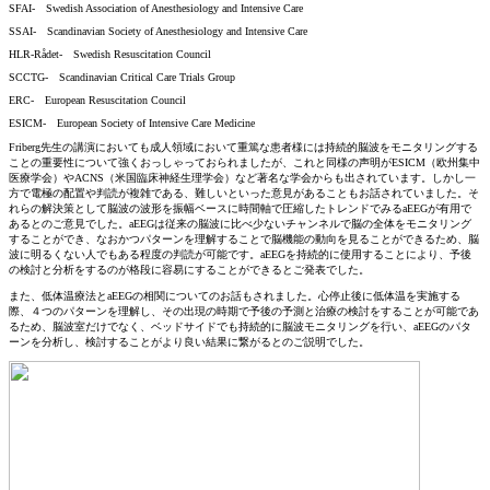
SFAI-
Swedish Association of Anesthesiology and Intensive Care
SSAI-
Scandinavian Society of Anesthesiology and Intensive Care
HLR-Rådet-
Swedish Resuscitation Council
SCCTG-
Scandinavian Critical Care Trials Group
ERC-
European Resuscitation Council
ESICM-
European Society of Intensive Care Medicine
Friberg先生の講演においても成人領域において重篤な患者様には持続的脳波をモニタリングする
ことの重要性について強くおっしゃっておられましたが、これと同様の声明がESICM（欧州集中
医療学会）やACNS（米国臨床神経生理学会）など著名な学会からも出されています。しかし一
方で電極の配置や判読が複雑である、難しいといった意見があることもお話されていました。そ
れらの解決策として脳波の波形を振幅ベースに時間軸で圧縮したトレンドでみるaEEGが有用で
あるとのご意見でした。aEEGは従来の脳波に比べ少ないチャンネルで脳の全体をモニタリング
することができ、なおかつパターンを理解することで脳機能の動向を見ることができるため、脳
波に明るくない人でもある程度の判読が可能です。aEEGを持続的に使用することにより、予後
の検討と分析をするのが格段に容易にすることができるとご発表でした。
また、低体温療法とaEEGの相関についてのお話もされました。心停止後に低体温を実施する
際、４つのパターンを理解し、その出現の時期で予後の予測と治療の検討をすることが可能であ
るため、脳波室だけでなく、ベッドサイドでも持続的に脳波モニタリングを行い、aEEGのパタ
ーンを分析し、検討することがより良い結果に繋がるとのご説明でした。