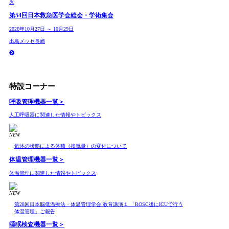
火
第54回日本救急医学会総会・学術集会
2026年10月27日 ～ 10月29日
出島メッセ長崎
特設コーナー
呼吸管理機器
一覧＞
人工呼吸器に関連した情報やトピックス
NEW
気体の状態による体積（換気量）の変化について
体温管理機器
一覧＞
体温管理に関連した情報やトピックス
NEW
第28回日本脳低温療法・体温管理学会 教育講演１ 「ROSC後にICUで行う
体温管理」ご報告
睡眠検査機器
一覧＞