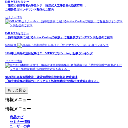
IMI WEBセミナー
「重症心身障害者の呼吸ケア – 陰圧式人工呼吸器の臨床応用 –」
ご報告及びオンデマンド配信のご案内
セミナー情報
IMI WEBセミナー
「熱中症診療におけるActive Coolingの実践」 ご報告及びオンデマンド配信のご案内
特別企画
2026年上半期の注目記事は？「WEBマガジン・int」記事ランキング
セミナー情報
第29回日本脳低温療法・体温管理学会学術集会 教育講演
「熱中症診療の最新のトピックス：気候変動時代の熱中症対策を考える」
もっと見る
情報メニュー
情報メニュー
商品ナビ
セミナー情報
ユーザーの声