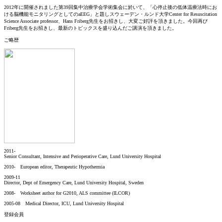
2012年に開催されました第39回集中治療学会学術集会に於いて、「心停止後の低体温療法時にお
ける脳機能モニタリングとしてのaEEG」と題しスウェーデン・ルンド大学Center for Resuscitation
Science Associate professor、Hans Friberg先生をお招きし、大変ご好評を頂きました。今回再び
Friberg先生をお招きし、最新のトピックスを盛り込んだご講演を頂きました。
ご略歴
2011-
Senior Consultant, Intensive and Perioperative Care, Lund University Hospital
2010-
European editor, Therapeutic Hypothermia
2009-11
Director, Dept of Emergency Care, Lund University Hospital, Sweden
2008-
Worksheet author for G2010, ALS committee (ILCOR)
2005-08
Medical Director, ICU, Lund University Hospital
登録会員