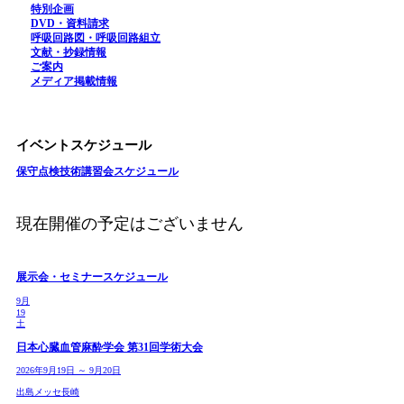
特別企画
DVD・資料請求
呼吸回路図・呼吸回路組立
文献・抄録情報
ご案内
メディア掲載情報
イベントスケジュール
保守点検技術講習会スケジュール
現在開催の予定はございません
展示会・セミナースケジュール
9月
19
土
日本心臓血管麻酔学会 第31回学術大会
2026年9月19日 ～ 9月20日
出島メッセ長崎