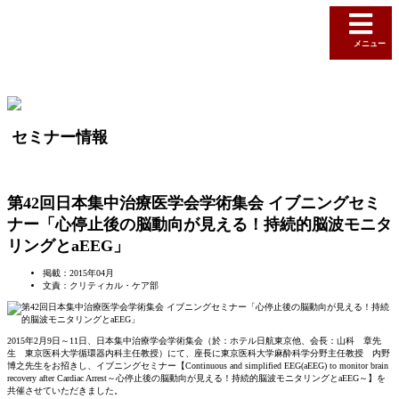
メニュー
セミナー情報
第42回日本集中治療医学会学術集会 イブニングセミ
ナー「心停止後の脳動向が見える！持続的脳波モニタ
リングとaEEG」
掲載：2015年04月
文責：クリティカル・ケア部
2015年2月9日～11日、日本集中治療学会学術集会（於：ホテル日航東京他、会長：山科 章先
生 東京医科大学循環器内科主任教授）にて、座長に東京医科大学麻酔科学分野主任教授 内野
博之先生をお招きし、イブニングセミナー【Continuous and simplified EEG(aEEG) to monitor brain
recovery after Cardiac Arrest～心停止後の脳動向が見える！持続的脳波モニタリングとaEEG～】を
共催させていただきました。