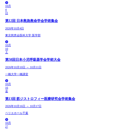
10月
4
日
第12回 日本救急救命学会学術集会
2026年10月4日
東京慈恵会医科大学 医学部
10月
10
土
第58回日本小児呼吸器学会学術大会
2026年10月10日 ～ 10月11日
一橋大学一橋講堂
10月
16
金
第13回 筋ジストロフィー医療研究会学術集会
2026年10月16日 ～ 10月17日
ペリエホール千葉
10月
27