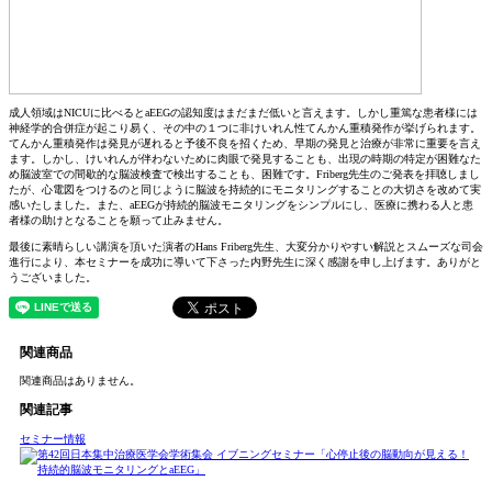
成人領域はNICUに比べるとaEEGの認知度はまだまだ低いと言えます。しかし重篤な患者様には
神経学的合併症が起こり易く、その中の１つに非けいれん性てんかん重積発作が挙げられます。
てんかん重積発作は発見が遅れると予後不良を招くため、早期の発見と治療が非常に重要を言え
ます。しかし、けいれんが伴わないために肉眼で発見することも、出現の時期の特定が困難なた
め脳波室での間歇的な脳波検査で検出することも、困難です。Friberg先生のご発表を拝聴しまし
たが、心電図をつけるのと同じように脳波を持続的にモニタリングすることの大切さを改めて実
感いたしました。また、aEEGが持続的脳波モニタリングをシンプルにし、医療に携わる人と患
者様の助けとなることを願って止みません。
最後に素晴らしい講演を頂いた演者のHans Friberg先生、大変分かりやすい解説とスムーズな司会
進行により、本セミナーを成功に導いて下さった内野先生に深く感謝を申し上げます。ありがと
うございました。
関連商品
関連商品はありません。
関連記事
セミナー情報