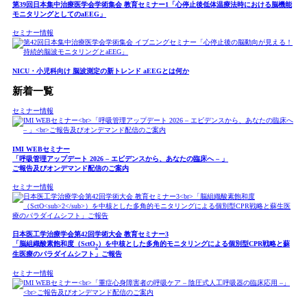
第39回日本集中治療医学会学術集会 教育セミナー1「心停止後低体温療法時における脳機能
モニタリングとしてのaEEG」
セミナー情報
NICU・小児科向け 脳波測定の新トレンド aEEGとは何か
新着一覧
セミナー情報
IMI WEBセミナー
「呼吸管理アップデート 2026 – エビデンスから、あなたの臨床へ – 」
ご報告及びオンデマンド配信のご案内
セミナー情報
日本医工学治療学会第42回学術大会 教育セミナー3
「脳組織酸素飽和度（SctO
）を中核とした多角的モニタリングによる個別型CPR戦略と蘇
2
生医療のパラダイムシフト」ご報告
セミナー情報