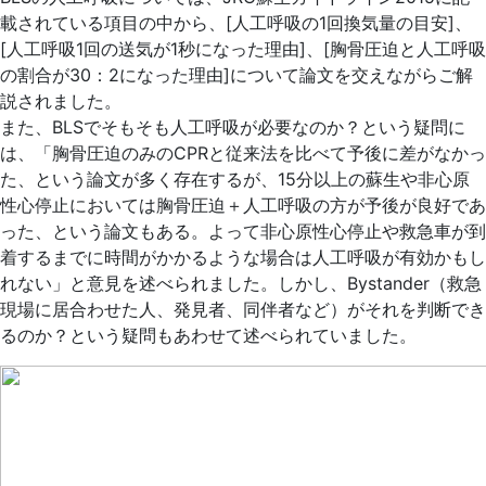
載されている項目の中から、[人工呼吸の1回換気量の目安]、
[人工呼吸1回の送気が1秒になった理由]、[胸骨圧迫と人工呼吸
の割合が30：2になった理由]について論文を交えながらご解
説されました。
また、BLSでそもそも人工呼吸が必要なのか？という疑問に
は、「胸骨圧迫のみのCPRと従来法を比べて予後に差がなかっ
た、という論文が多く存在するが、15分以上の蘇生や非心原
性心停止においては胸骨圧迫＋人工呼吸の方が予後が良好であ
った、という論文もある。よって非心原性心停止や救急車が到
着するまでに時間がかかるような場合は人工呼吸が有効かもし
れない」と意見を述べられました。しかし、Bystander（救急
現場に居合わせた人、発見者、同伴者など）がそれを判断でき
るのか？という疑問もあわせて述べられていました。