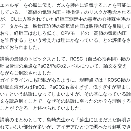
エネルギーを心臓に伝え、ガスを肺内に送気することを可能に
している。「高値の気道内圧＝肺損傷」のリスクが懸念される
が、ICUに入室されていた経肺圧測定中の患者の心肺蘇生時の
データからは、胸骨圧迫時の高気道内圧は胸腔内圧を反映して
おり、経肺圧はむしろ低く、CPVモードの「高値の気道内圧
を許容する」という考え方は理にかなっている、との評価をさ
れておられました。
講演の最後のトピックスとして、ROSC（自己心拍再開）後の
呼吸管理の至適なPaO
2
/PaCo
2
レベルについて、論文を交え
ながらご解説されました。
ガイドラインにも記載があるように、現時点では「ROSC後の
動脈血液ガスはPaO
2
、PaCO
2
も高すぎず、低すぎずが望まし
い」という結論になってしまいますが、その基になっている論
文を読み解くことで、なぜその結論に至ったのか？を理解する
ことができる、と述べられていました。
講演のまとめとして、島崎先生から「蘇生にはまだまだ解明さ
れていない部分が多いが、アイデアひとつで調べたり解明でき