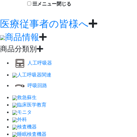
メニュー
閉じる
医療従事者の皆様へ
商品情報
商品分類別
人工呼吸器
人工呼吸器関連
呼吸回路
救急蘇生
臨床医学教育
モニタ
外科
検査機器
睡眠検査機器