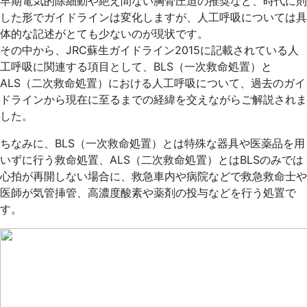
早期電気的除細動や絶え間ない胸骨圧迫の推奨など、時代に則
した形でガイドラインは変化しますが、人工呼吸については具
体的な記述がとても少ないのが現状です。
その中から、JRC蘇生ガイドライン2015に記載されている人
工呼吸に関連する項目として、BLS（一次救命処置）と
ALS（二次救命処置）における人工呼吸について、過去のガイ
ドラインから現在に至るまでの経緯を交えながらご解説されま
した。
ちなみに、BLS（一次救命処置）とは特殊な器具や医薬品を用
いずに行う救命処置、ALS（二次救命処置）とはBLSのみでは
心拍が再開しない場合に、救急車内や病院などで救急救命士や
医師が気管挿管、高濃度酸素や薬剤の投与などを行う処置で
す。