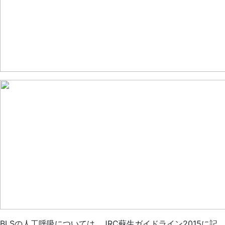
BLSの人工呼吸については、JRC蘇生ガイドライン2015に記