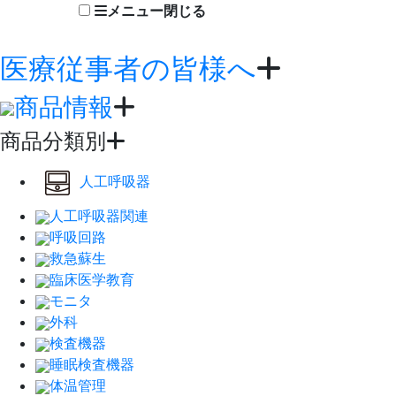
メニュー
閉じる
医療従事者の皆様へ
商品情報
商品分類別
人工呼吸器
人工呼吸器関連
呼吸回路
救急蘇生
臨床医学教育
モニタ
外科
検査機器
睡眠検査機器
体温管理