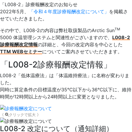
2022年5月、
「令和４年度診療報酬改定について」
を掲載さ
せていただきました。
TM
その中で、
L008-2
の内容は弊社取扱製品のArctic Sun
5000 体温管理システムと関連性がございますので、
L008-2
診療報酬改定情報
の詳細と、今回の改定内容を中心とした
TTM WEBセミナー
についてご案内させていただきます。
「L008-2診療報酬改定情報」
L008-2「低体温療法」は「
体温維持療法
」に名称が変わりま
した。
同時に算定条件の目標温度が35℃以下から
36℃
以下に、維持
時間が12時間以上から
24時間
以上に変更となりました。
《
クリックで拡大 》
L008-2 改定について（通知詳細）