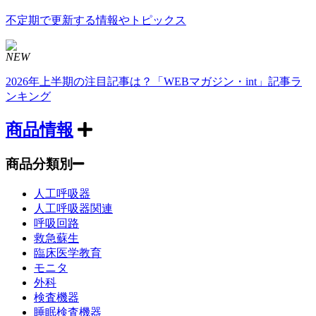
不定期で更新する情報やトピックス
NEW
2026年上半期の注目記事は？「WEBマガジン・int」記事ラ
ンキング
商品情報
商品分類別
人工呼吸器
人工呼吸器関連
呼吸回路
救急蘇生
臨床医学教育
モニタ
外科
検査機器
睡眠検査機器