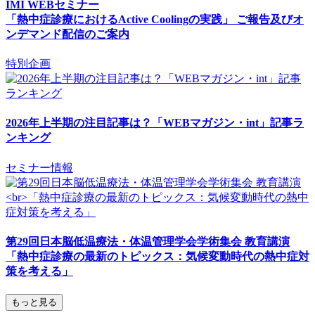
IMI WEBセミナー
「熱中症診療におけるActive Coolingの実践」 ご報告及びオ
ンデマンド配信のご案内
特別企画
2026年上半期の注目記事は？「WEBマガジン・int」記事ラ
ンキング
セミナー情報
第29回日本脳低温療法・体温管理学会学術集会 教育講演
「熱中症診療の最新のトピックス：気候変動時代の熱中症対
策を考える」
もっと見る