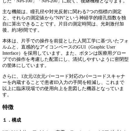
した「NPi-100」「NPi-200」に続く、後継機種となります。
主な機能は、瞳孔径や対光反射に関わる7つの指標の測定
と、それらの測定値から“NPi”という神経学的瞳孔指数を独
自に算出できることです。片目の測定時間は、光刺激付加
後、約3秒間です。
本体は、片手での操作を前提とした人間工学に基づいたフォ
ルムと、直感的なアイコンベースのGUI（Graphic User
Interface）を採用しています。また、ボタンは医療用グロー
ブでの操作を考慮した配置にし、清拭しやすいように密閉型
の筐体にしています。
さらに、1次元/2次元バーコード対応のバーコードスキャナ
ーを内蔵することで患者ID入力の手間を軽減し、これまで
以上に臨床現場での使用向上を意図した機器となっていま
す。
特徴
１．構成