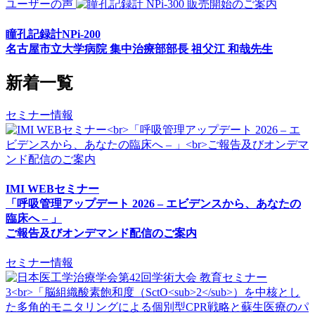
ユーザーの声
瞳孔記録計NPi-200
名古屋市立大学病院 集中治療部部長 祖父江 和哉先生
新着一覧
セミナー情報
IMI WEBセミナー
「呼吸管理アップデート 2026 – エビデンスから、あなたの
臨床へ – 」
ご報告及びオンデマンド配信のご案内
セミナー情報