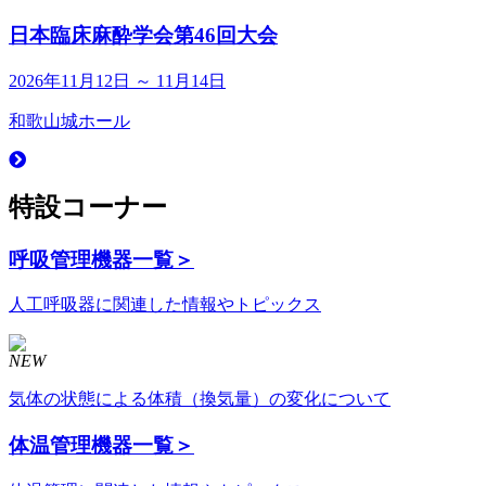
日本臨床麻酔学会第46回大会
2026年11月12日 ～ 11月14日
和歌山城ホール
特設コーナー
呼吸管理機器
一覧＞
人工呼吸器に関連した情報やトピックス
NEW
気体の状態による体積（換気量）の変化について
体温管理機器
一覧＞