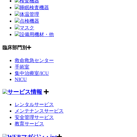
検査機器
睡眠検査機器
体温管理
点検機器
マスク
設備用機材・他
臨床部門別
救命救急センター
手術室
集中治療室/ICU
NICU
サービス情報
レンタルサービス
メンテナンスサービス
安全管理サービス
教育サービス
WEBマガジン・int