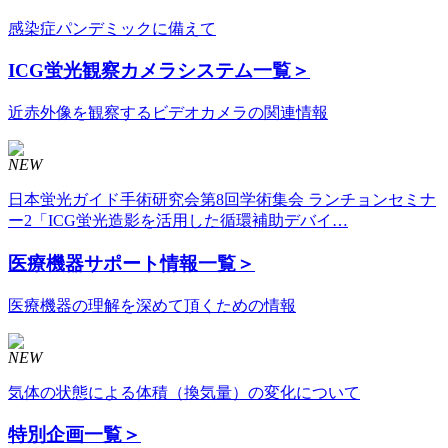
感染症パンデミックに備えて
ICG蛍光観察カメラシステム
一覧＞
近赤外像を観察するビデオカメラの関連情報
NEW
日本蛍光ガイド手術研究会第8回学術集会 ランチョンセミナ
ー2「ICG蛍光造影を活用した循環補助デバイ…
医療機器サポート情報
一覧＞
医療機器の理解を深めて頂くための情報
NEW
気体の状態による体積（換気量）の変化について
特別企画
一覧＞