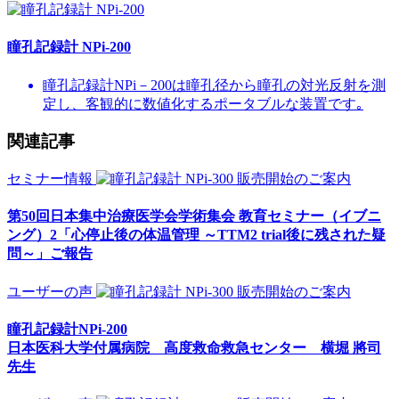
瞳孔記録計 NPi-200
瞳孔記録計NPi－200は瞳孔径から瞳孔の対光反射を測
定し、客観的に数値化するポータブルな装置です｡
関連記事
セミナー情報
第50回日本集中治療医学会学術集会 教育セミナー（イブニ
ング）2「心停止後の体温管理 ～TTM2 trial後に残された疑
問～」ご報告
ユーザーの声
瞳孔記録計NPi-200
日本医科大学付属病院 高度救命救急センター 横堀 將司
先生