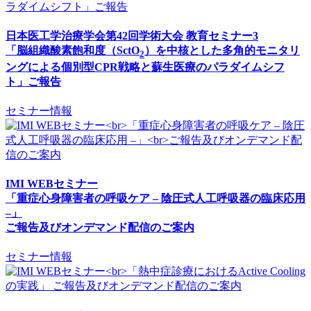
日本医工学治療学会第42回学術大会 教育セミナー3
「脳組織酸素飽和度（SctO
）を中核とした多角的モニタリ
2
ングによる個別型CPR戦略と蘇生医療のパラダイムシフ
ト」ご報告
セミナー情報
IMI WEBセミナー
「重症心身障害者の呼吸ケア – 陰圧式人工呼吸器の臨床応用
–」
ご報告及びオンデマンド配信のご案内
セミナー情報