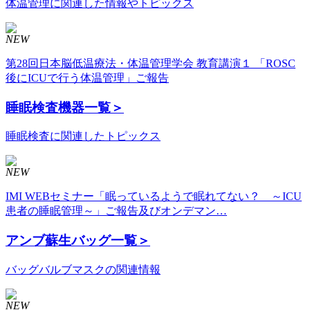
体温管理に関連した情報やトピックス
NEW
第28回日本脳低温療法・体温管理学会 教育講演１ 「ROSC
後にICUで行う体温管理」ご報告
睡眠検査機器
一覧＞
睡眠検査に関連したトピックス
NEW
IMI WEBセミナー「眠っているようで眠れてない？ ～ICU
患者の睡眠管理～」ご報告及びオンデマン…
アンブ蘇生バッグ
一覧＞
バッグバルブマスクの関連情報
NEW