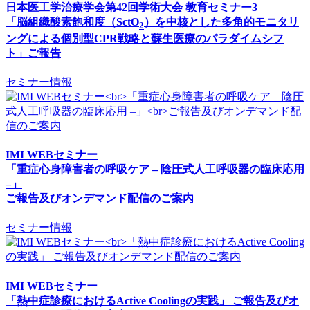
日本医工学治療学会第42回学術大会 教育セミナー3
「脳組織酸素飽和度（SctO
）を中核とした多角的モニタリ
2
ングによる個別型CPR戦略と蘇生医療のパラダイムシフ
ト」ご報告
セミナー情報
IMI WEBセミナー
「重症心身障害者の呼吸ケア – 陰圧式人工呼吸器の臨床応用
–」
ご報告及びオンデマンド配信のご案内
セミナー情報
IMI WEBセミナー
「熱中症診療におけるActive Coolingの実践」 ご報告及びオ