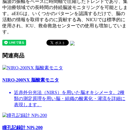
脳波の振幅をベースに時間軸で圧縮したトレンドであり、集
中治療領域での長時間の持続脳波モニタリングを可能としま
す。aEEGは、いくつかのパターンを認識するだけで、脳の
活動の情報を取得するのに貢献する為、NICUでは標準的に
使用され、ICU、救命救急センターでの使用も増加していま
す。
関連商品
NIRO-200NX 脳酸素モニタ
近赤外分光法（NIRS）を用いた脳オキシメータ。2種
類の測定原理を用い脳・組織の酸素化・灌流を詳細に
表現します。
瞳孔記録計 NPi-200