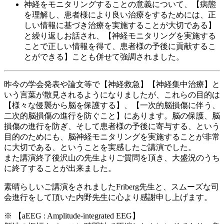
神経をモニタリングすることの意義について、【病態
を理解し、患者様により良い治療をするためには、正
しい情報に基づき治療を実施することが大切である】
と繰り返しお話され、【神経モニタリングを実施する
ことで正しい情報を得て、患者様の予後に貢献するこ
とができる】ことも併せて強調されました。
昨今の学会発表や論文等で【神経救急】【神経集中治療】と
いう言葉が散見されるようになりましたが、これらの目的は
【様々な侵襲から脳を保護する】、【一次的脳損傷に伴う、
二次的脳損傷の進行を防ぐこと】にあります。脳の保護、脳
損傷の進行を防ぎ、そして患者様の予後に寄与する、という
目的のためにも、脳神経モニタリングを実施することが非常
に大切である、ということを実感したご講演でした。
また講演終了後沢山の先生よりご質問を頂き、大盛況のうち
に終了することが出来ました。
素晴らしいご講演をされましたFriberg先生と、スムーズな司
会進行をして頂いた内野先生に心より感謝申し上げます。
※
【aEEG : Amplitude-integrated EEG】