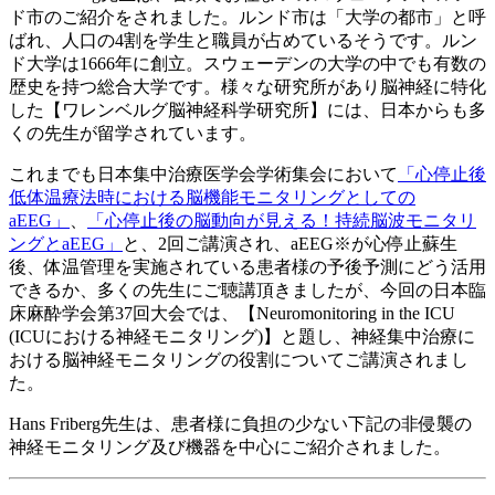
ド市のご紹介をされました。ルンド市は「大学の都市」と呼
ばれ、人口の4割を学生と職員が占めているそうです。ルン
ド大学は1666年に創立。スウェーデンの大学の中でも有数の
歴史を持つ総合大学です。様々な研究所があり脳神経に特化
した【ワレンベルグ脳神経科学研究所】には、日本からも多
くの先生が留学されています。
これまでも日本集中治療医学会学術集会において
「心停止後
低体温療法時における脳機能モニタリングとしての
aEEG」
、
「心停止後の脳動向が見える！持続脳波モニタリ
ングとaEEG」
と、2回ご講演され、aEEG
※
が心停止蘇生
後、体温管理を実施されている患者様の予後予測にどう活用
できるか、多くの先生にご聴講頂きましたが、今回の日本臨
床麻酔学会第37回大会では、【Neuromonitoring in the ICU
(ICUにおける神経モニタリング)】と題し、
神経集中治療に
おける脳神経モニタリングの役割
についてご講演されまし
た。
Hans Friberg先生は、患者様に負担の少ない下記の非侵襲の
神経モニタリング及び機器を中心にご紹介されました。