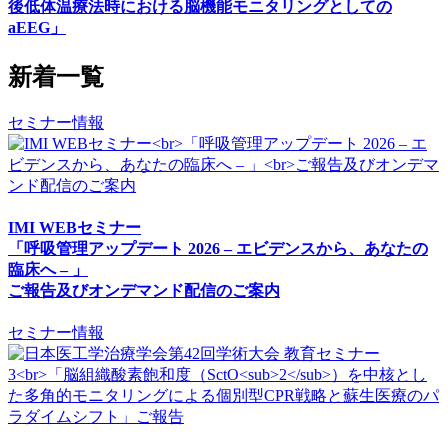
後低体温療法時における脳機能モニタリングとしての
aEEG」
新着一覧
セミナー情報
IMI WEBセミナー
「呼吸管理アップデート 2026 – エビデンスから、あなたの
臨床へ – 」
ご報告及びオンデマンド配信のご案内
セミナー情報