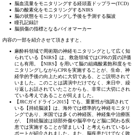
脳血流量をモニタリングする経頭蓋ドップラー(TCD)
脳の酸素化をモニタリングするNIRS
脳の状態をモニタリングし予後を予測する脳波
瞳孔記録計
脳損傷の指標となるバイオマーカー
内容の一部を紹介させて頂きますと、
麻酔科領域で周術期の神経モニタリングとして広く知
られている【NIRS】は、救急領域ではCPRの質の評価
にも有用。
【NIRS】を用いて脳の組織酸素飽和度をモ
ニタリングしながらCPRを実施することが、生命、神
経学的予後の向上ために大切である、
とご説明されて
いました。このことは講演中だけでなく、来日中、繰
り返しお話されていたことからも、非常に大切にされ
ている考えであることが伺えました。
【JRCガイドライン2015】でも、重要性が強調されて
いる【持続脳波】は、海外では標準的な神経モニタリ
ングであり、米国では多くの神経医、神経集中治療医
が、
【持続脳波は頭部外傷や脳卒中など脳に関わる疾
患では実施することが望ましい】
と考えられているレ
ポートが紹介されました。また、脳疾患だけでなく敗