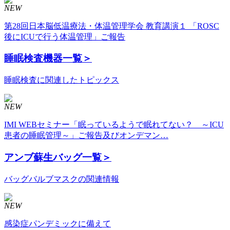
NEW
第28回日本脳低温療法・体温管理学会 教育講演１ 「ROSC
後にICUで行う体温管理」ご報告
睡眠検査機器
一覧＞
睡眠検査に関連したトピックス
NEW
IMI WEBセミナー「眠っているようで眠れてない？ ～ICU
患者の睡眠管理～」ご報告及びオンデマン…
アンブ蘇生バッグ
一覧＞
バッグバルブマスクの関連情報
NEW
感染症パンデミックに備えて