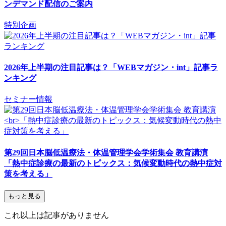
ンデマンド配信のご案内
特別企画
2026年上半期の注目記事は？「WEBマガジン・int」記事ラ
ンキング
セミナー情報
第29回日本脳低温療法・体温管理学会学術集会 教育講演
「熱中症診療の最新のトピックス：気候変動時代の熱中症対
策を考える」
もっと見る
これ以上は記事がありません