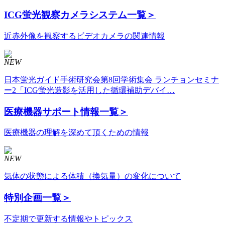
ICG蛍光観察カメラシステム
一覧＞
近赤外像を観察するビデオカメラの関連情報
NEW
日本蛍光ガイド手術研究会第8回学術集会 ランチョンセミナ
ー2「ICG蛍光造影を活用した循環補助デバイ…
医療機器サポート情報
一覧＞
医療機器の理解を深めて頂くための情報
NEW
気体の状態による体積（換気量）の変化について
特別企画
一覧＞
不定期で更新する情報やトピックス