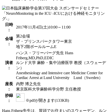
日時
2017年11月4日(土)10:00～11:00
：
第2会場
会場
ザ・プリンスパークタワー東京
：
地下2階ボールルームE
ハンス・フリーバーグ先生 Hans
Friberg,MD,PhD,EDIC
演者
ルンド大学 麻酔・集中治療医学 教授（スウェーデ
：
ン）
Anesthesiology and Intensive care Medicine Center for
Cardiac Arrest at Lund University Lund（Sweden）
座長
内野 博之先生
：
東京医科大学麻酔科学分野 主任教授
抄録
※pdfが開きます(133KB)
：
Hans Friberg先生は、冒頭でお住まいのスウェーデン、ルン