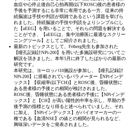
血症や心停止後自己心拍再開(以下ROSC)後の患者様の
予後を予測するにも非常に有用である一方、従来の持
続脳波は手技や判読が煩雑であるという課題を挙げら
れました。持続脳波の手技や判読をよりシンプルにし
た
【aEEG】
を用いることで、それらの問題を解決する
ことができ、
【aEEGは、集中治療医に最適なスクリー
ニングツール】
としてご紹介されました。
最新のトピックスとして、Friberg先生も参加された
【瞳孔記録計NPi-200】
を用いた多施設研究についてご
解説を頂きました。本年5月に終了したばかりの最新の
研究です。
本研究は、ヨーロッパ10施設が参加し、【瞳孔記録計
NPi-200】に搭載されているパラメーター【NPiインデ
ックス】【収縮率(以下CH)】とROSC後、昏睡状態に
ある患者様の予後との相関が検討されました。
ROSC後、昏睡状態にある
患者様の予後に【NPiインデ
ックス】と【CH】が高い陽性的中率を示し、早期の予
後予測の指標となり得る
と述べられていました。それ
に加え、
【NPiインデックス】がバイオマーカーの一
種である【血清NSE】の値との相関
が見られるなど、
興味深いデータをご発表されました。