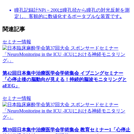
瞳孔記録計NPi－200は瞳孔径から瞳孔の対光反射を測
定し、客観的に数値化するポータブルな装置です｡
関連記事
セミナー情報
第42回日本集中治療医学会学術集会 イブニングセミナー
「心停止後の脳動向が見える！持続的脳波モニタリングと
aEEG」
セミナー情報
第39回日本集中治療医学会学術集会 教育セミナー1「心停止