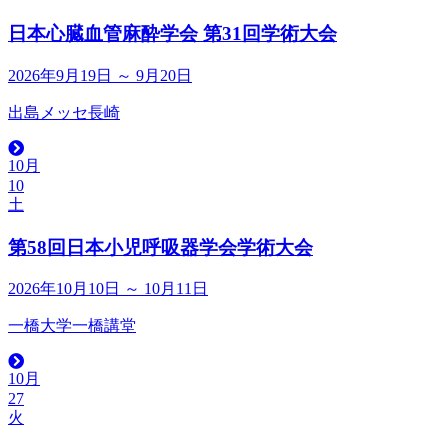
日本心臓血管麻酔学会 第31回学術大会
2026年9月19日 ～ 9月20日
出島メッセ長崎
10月
10
土
第58回日本小児呼吸器学会学術大会
2026年10月10日 ～ 10月11日
一橋大学一橋講堂
10月
27
火