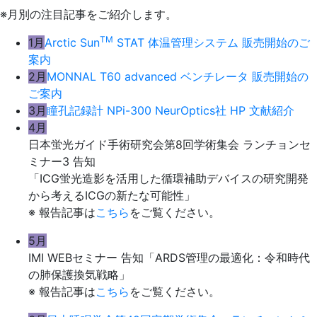
※月別の注目記事をご紹介します。
TM
1月
Arctic Sun
STAT 体温管理システム 販売開始のご
案内
2月
MONNAL T60 advanced ベンチレータ 販売開始の
ご案内
3月
瞳孔記録計 NPi-300 NeurOptics社 HP 文献紹介
4月
日本蛍光ガイド手術研究会第8回学術集会 ランチョンセ
ミナー3 告知
「ICG蛍光造影を活用した循環補助デバイスの研究開発
から考えるICGの新たな可能性」
※ 報告記事は
こちら
をご覧ください。
5月
IMI WEBセミナー 告知「ARDS管理の最適化：令和時代
の肺保護換気戦略」
※ 報告記事は
こちら
をご覧ください。