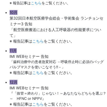
※ 報告記事は
こちら
をご覧ください。
10月
第32回日本航空医療学会総会・学術集会 ランチョンセ
ミナー3 告知
「航空医療搬送における人工呼吸器の性能要求につい
て」
※ 報告記事は
こちら
をご覧ください。
11月
IMI WEBセミナー 告知
「歯科治療中の患者急変対応 －呼吸停止時に必須のバッグ
バルブマスクを使いこなそう!!－」
※ 報告記事は
こちら
をご覧ください。
12月
IMI WEBセミナー 告知
『「抜管＝終わり」じゃない！～あなたならどちらを選ぶ？
～ HFNC or NPPV』
※ 報告記事は
こちら
をご覧ください。