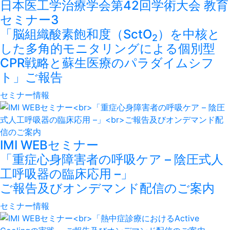
日本医工学治療学会第42回学術大会 教育
セミナー3
「脳組織酸素飽和度（SctO
）を中核と
2
した多角的モニタリングによる個別型
CPR戦略と蘇生医療のパラダイムシフ
ト」ご報告
セミナー情報
IMI WEBセミナー
「重症心身障害者の呼吸ケア – 陰圧式人
工呼吸器の臨床応用 –」
ご報告及びオンデマンド配信のご案内
セミナー情報