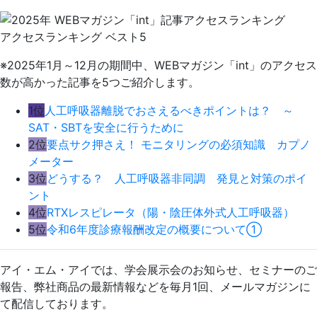
アクセスランキング ベスト5
※2025年1月～12月の期間中、WEBマガジン「int」のアクセス
数が高かった記事を5つご紹介します。
1位
人工呼吸器離脱でおさえるべきポイントは？ ～
SAT・SBTを安全に行うために
2位
要点サク押さえ！ モニタリングの必須知識 カプノ
メーター
3位
どうする？ 人工呼吸器非同調 発見と対策のポイ
ント
4位
RTXレスピレータ（陽・陰圧体外式人工呼吸器）
5位
令和6年度診療報酬改定の概要について①
アイ・エム・アイでは、学会展示会のお知らせ、セミナーのご
報告、弊社商品の最新情報などを毎月1回、メールマガジンに
て配信しております。