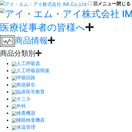
メニュー
閉じる
医療従事者の皆様へ
商品情報
商品分類別
人工呼吸器
人工呼吸器関連
呼吸回路
救急蘇生
臨床医学教育
モニタ
外科
検査機器
睡眠検査機器
体温管理